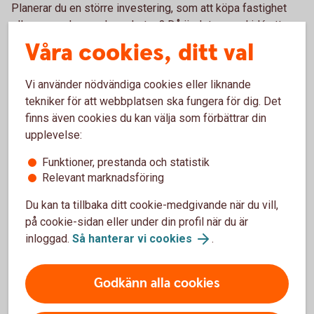
Planerar du en större investering, som att köpa fastighet
eller expandera verksamheten? Då är det en god idé att
prata med oss tidigt i processen. På så sätt kan vi
Våra cookies, ditt val
tillsammans se över vilka finansieringsalternativ som finns
och hur investeringen kan genomföras på ett hållbart sätt.
Vi använder nödvändiga cookies eller liknande
tekniker för att webbplatsen ska fungera för dig. Det
finns även cookies du kan välja som förbättrar din
upplevelse:
Behöver du lån till ditt
Funktioner, prestanda och statistik
företag?
Relevant marknadsföring
Med ett investeringslån kan ni låna till era behov.
Du kan ta tillbaka ditt cookie-medgivande när du vill,
Räkna på kostnaden och ansök om lån.
på cookie-sidan eller under din profil när du är
inloggad.
Så hanterar vi cookies
.
Så ansöker du om lån till företaget
Godkänn alla cookies