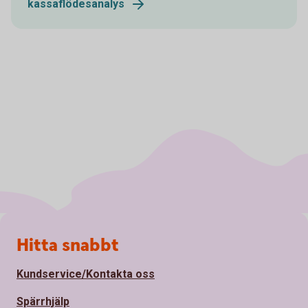
kassaflödesanalys
Sidfot
Hitta snabbt
Kundservice/Kontakta oss
Spärrhjälp