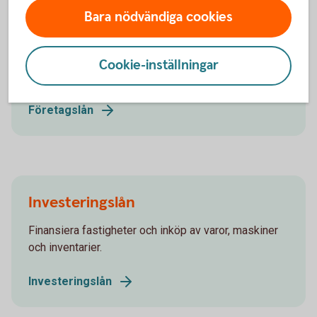
Finansieringstjänster företag
Bara nödvändiga cookies
Cookie-inställningar
Lån och finansiera
Företagslån
Investeringslån
Finansiera fastigheter och inköp av varor, maskiner
och inventarier.
Investeringslån