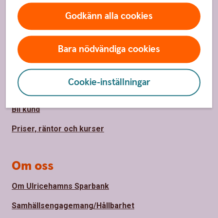
Godkänn alla cookies
Sidfot
Hitta snabbt
Bara nödvändiga cookies
Kundservice/Kontakta oss
Spärrhjälp
Cookie-inställningar
Vårt bankontor
Bli kund
Priser, räntor och kurser
Om oss
Om Ulricehamns Sparbank
Samhällsengagemang/Hållbarhet