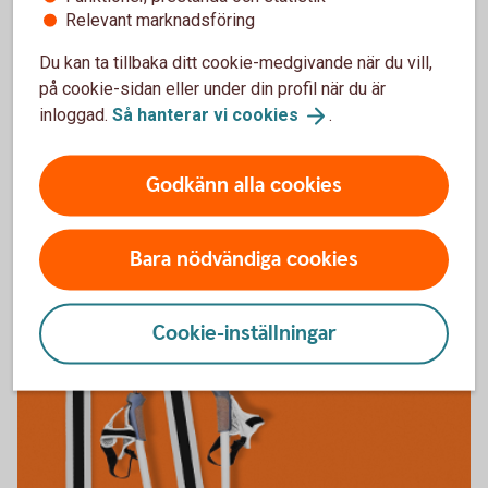
Relevant marknadsföring
Få näringslivet att växa
Du kan ta tillbaka ditt cookie-medgivande när du vill,
Vi vill att Ulricehamns näringsliv, som vi är en del av,
på cookie-sidan eller under din profil när du är
ska utvecklas och växa. Därför arrangerar vi
inloggad.
Så hanterar vi
cookies
.
regelbundet föreläsningar och event där du får nya
insikter och konkreta verktyg som hjälper dig i din
Godkänn alla cookies
roll som ledare och beslutsfattare.
Bara nödvändiga cookies
Cookie-inställningar