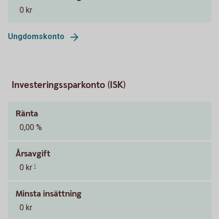
0 kr
Ungdomskonto
Investeringssparkonto (ISK)
Ränta
0,00 %
Årsavgift
0 kr
1
Minsta insättning
0 kr