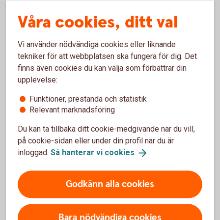
Bindningstid
Våra cookies, ditt val
Ingen, fria uttag.
Vi använder nödvändiga cookies eller liknande
tekniker för att webbplatsen ska fungera för dig. Det
Vid investering i fond och värdepapper
Tillbaka
1
finns även cookies du kan välja som förbättrar din
tillkommer fondavgift och courtage. Väljer du
upplevelse:
en annan värdepapperstjänst än
Värdepapperstjänst Bas betalar du en
Funktioner, prestanda och statistik
depåavgift.
Relevant marknadsföring
Du kan ta tillbaka ditt cookie-medgivande när du vill,
Investeringssparkonto
(ISK)
på cookie-sidan eller under din profil när du är
inloggad.
Så hanterar vi
cookies
.
Framtidskonto
Godkänn alla cookies
Aktuell ränta
Bara nödvändiga cookies