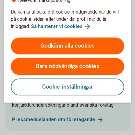
Relevant marknadsföring
Konjunkturbevakning och löpande omvärldsanalyser
Du kan ta tillbaka ditt cookie-medgivande när du vill,
kring svensk och internationell ekonomi.
på cookie-sidan eller under din profil när du är
inloggad.
Så hanterar vi
cookies
.
Prenumerera på Swedbank Makroanalys
(swedbank-research.com)
Godkänn alla cookies
Bara nödvändiga cookies
Pressmeddelanden
Cookie-inställningar
Läs våra analyser om hur omvärlden på olika sätt
påverkar företag och företagare samt våra
konjunkturundersökningar bland svenska företag.
Pressmeddelanden om
företagande