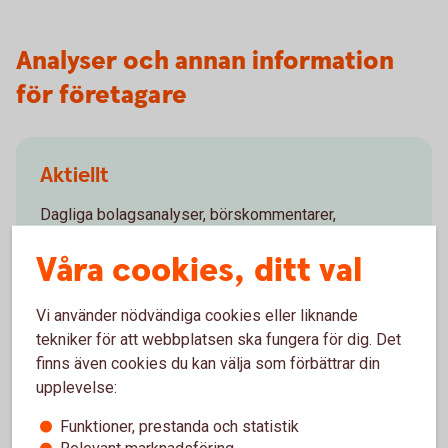
Analyser och annan information
för företagare
Aktiellt
Dagliga bolagsanalyser, börskommentarer,
aktierekommendationer, förvaltarkommentarer och
Våra cookies, ditt val
tips runt pension och privatekonomi.
Aktiellt
(swedbank-aktiellt.se)
Vi använder nödvändiga cookies eller liknande
tekniker för att webbplatsen ska fungera för dig. Det
finns även cookies du kan välja som förbättrar din
upplevelse:
Funktioner, prestanda och statistik
Makroanalys