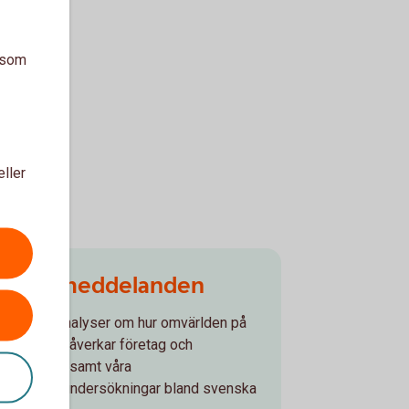
a som
eller
Pressmeddelanden
Läs våra analyser om hur omvärlden på
olika sätt påverkar företag och
företagare samt våra
konjunkturundersökningar bland svenska