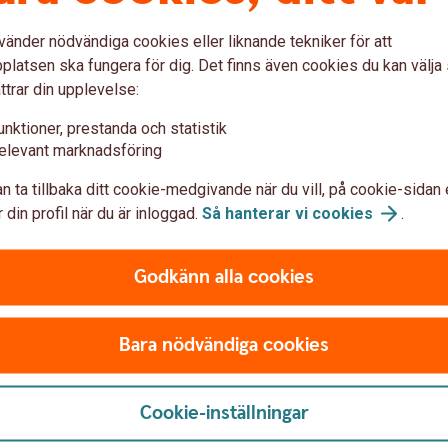
rer Skog och lantbruk
vänder nödvändiga cookies eller liknande tekniker för att
latsen ska fungera för dig. Det finns även cookies du kan välj
ttrar din upplevelse:
s
2026
cember
2025
unktioner, prestanda och statistik
ober
2025
elevant marknadsföring
n ta tillbaka ditt cookie-medgivande när du vill, på cookie-sidan 
 din profil när du är inloggad.
Så hanterar vi
cookies
.
nformation för företagare
Godkänn alla cookies
Makroanalys
Bara nödvändiga cookies
Konjunkturbevakning och löpande
omvärldsanalyser kring svensk och
internationell ekonomi.
Cookie-inställningar