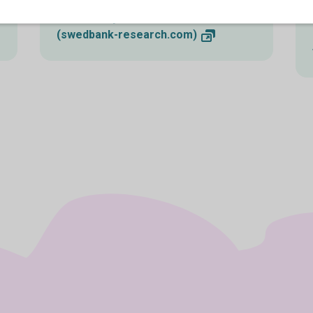
Prenumerera på Swedbank
Makroanalys
(swedbank-research.com)