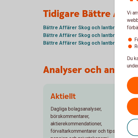
Tidigare Bättre Affä
Vi an
webbp
förbä
Bättre Affärer Skog och lantbruk – mar
Bättre Affärer Skog och lantbruk – de
F
Bättre Affärer Skog och lantbruk – okt
R
Du ka
under
Analyser och annan i
Aktiellt
Dagliga bolagsanalyser,
börskommentarer,
aktierekommendationer,
förvaltarkommentarer och tips runt