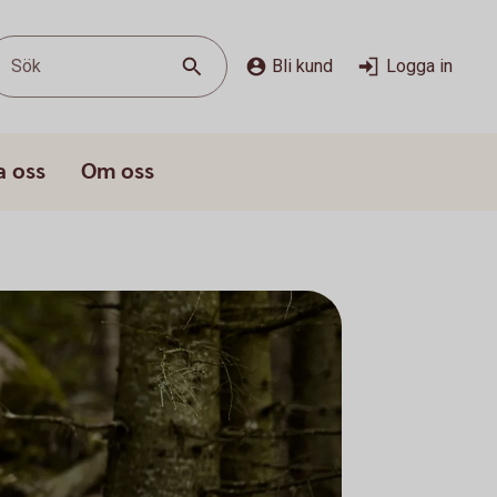
Sök
Bli kund
Logga in
a oss
Om oss