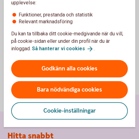
upplevelse:
godkänna cookies för Funktioner, prestanda
och statistik.
Funktioner, prestanda och statistik
Relevant marknadsföring
Inställningar för cookies
Du kan ta tillbaka ditt cookie-medgivande när du vill,
på cookie-sidan eller under din profil när du är
inloggad.
Så hanterar vi
cookies
.
Godkänn alla cookies
Bara nödvändiga cookies
Cookie-inställningar
Sidfot
Hitta snabbt