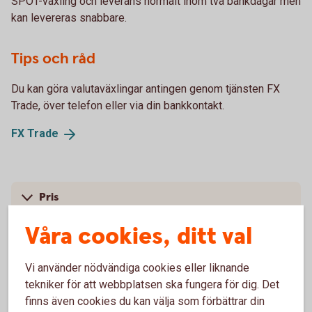
SPOT-växling och leverans normalt inom två bankdagar men
kan levereras snabbare.
Tips och råd
Du kan göra valutaväxlingar antingen genom tjänsten FX
Trade, över telefon eller via din bankkontakt.
FX
Trade
Pris
Våra cookies, ditt val
Skaffa tjänsten
Vi använder nödvändiga cookies eller liknande
tekniker för att webbplatsen ska fungera för dig. Det
finns även cookies du kan välja som förbättrar din
För att se detta innehåll behöver du först