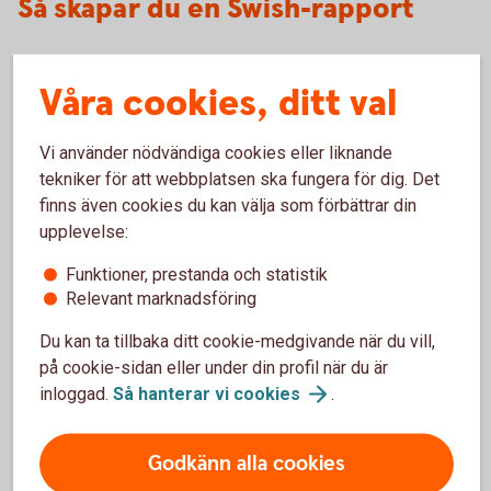
Så skapar du en Swish-rapport
Logga in i internetbanken
Våra cookies, ditt val
Gå till översikten: Betala/överföra – Swish – Swish
funktioner.
Vi använder nödvändiga cookies eller liknande
Välj Swish-rapport
tekniker för att webbplatsen ska fungera för dig. Det
finns även cookies du kan välja som förbättrar din
upplevelse:
Funktioner, prestanda och statistik
Återbetalningar
Relevant marknadsföring
Du kan ta tillbaka ditt cookie-medgivande när du vill,
Var görs återbetalningar?
på cookie-sidan eller under din profil när du är
inloggad.
Så hanterar vi
cookies
.
När kan återbetalningar göras?
Godkänn alla cookies
Kontroll vid en återbetalning