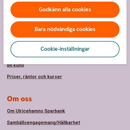
Godkänn alla cookies
Sidfot
Hitta snabbt
Bara nödvändiga cookies
Kundservice/Kontakta oss
Spärrhjälp
Cookie-inställningar
Vårt bankontor
Bli kund
Priser, räntor och kurser
Om oss
Om Ulricehamns Sparbank
Samhällsengagemang/Hållbarhet