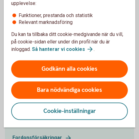
upplevelse:
Funktioner, prestanda och statistik
Relevant marknadsföring
Du kan ta tillbaka ditt cookie-medgivande när du vill,
på cookie-sidan eller under din profil när du är
inloggad.
Så hanterar vi
cookies
.
Godkänn alla cookies
621914182
Fordonsförsäkringar
Bara nödvändiga cookies
I samarbete med Tre Kronor erbjuder vi
fordonsförsäkringar för företagets fordon. Det finns
flera olika fordonsförsäkringar att välja mellan. För
Cookie-inställningar
att se pris på fordonsförsäkring, fyll i
registreringsnummer när du är inloggad.
Fordonsförsäkringar