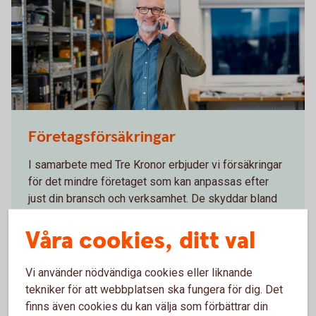
Man standing at a company talking in his mobile
Företagsförsäkringar
I samarbete med Tre Kronor erbjuder vi försäkringar
för det mindre företaget som kan anpassas efter
just din bransch och verksamhet. De skyddar bland
annat företagets inventarier och ger ersättning för
Våra cookies, ditt val
uteblivna intäkter vid skada.
Företagsförsäkringar
Vi använder nödvändiga cookies eller liknande
tekniker för att webbplatsen ska fungera för dig. Det
finns även cookies du kan välja som förbättrar din