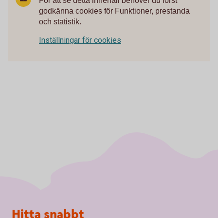
För att se detta innehåll behöver du först
godkänna cookies för Funktioner, prestanda
och statistik.
Inställningar för cookies
Sidfot
Hitta snabbt