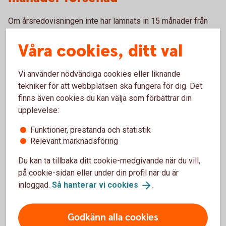
Om årsredovisningen inte har lämnats in 15 månader från
räkenskapsårets utgång kan styrelsen och vd bli personligt
Våra cookies, ditt val
ansvariga för bolagets skulder. Bolaget drabbas dessutom
av höga förseningsavgifter.
Vi använder nödvändiga cookies eller liknande
Personen har gått i borgen för
tekniker för att webbplatsen ska fungera för dig. Det
finns även cookies du kan välja som förbättrar din
bolagets åtaganden
upplevelse:
Den sannolikt vanligaste orsaken till att ett personligt
Funktioner, prestanda och statistik
betalningsansvar uppkommer är att företrädare för bolaget
Relevant marknadsföring
har gått i personlig borgen för en kredit eller lån i bolaget.
Du kan ta tillbaka ditt cookie-medgivande när du vill,
på cookie-sidan eller under din profil när du är
Styrelsen har beslutat om för hög
inloggad.
Så hanterar vi
cookies
.
utdelning
Godkänn alla cookies
Om bolaget delar ut mer pengar än vad som är tillåtet enligt