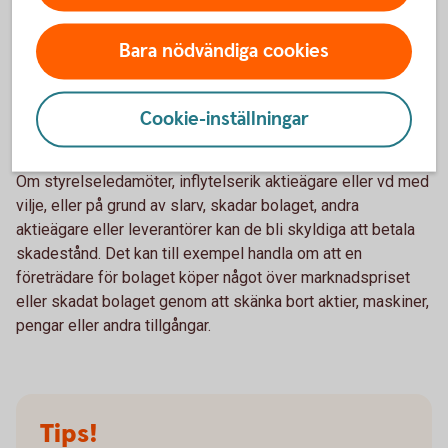
aktiebolagslagen kan de som tagit emot utdelningen bli
återbetalningsskyldiga.
Bara nödvändiga cookies
Ledningen har fattat beslut som
Cookie-inställningar
skadar bolaget
Om styrelseledamöter, inflytelserik aktieägare eller vd med
vilje, eller på grund av slarv, skadar bolaget, andra
aktieägare eller leverantörer kan de bli skyldiga att betala
skadestånd. Det kan till exempel handla om att en
företrädare för bolaget köper något över marknadspriset
eller skadat bolaget genom att skänka bort aktier, maskiner,
pengar eller andra tillgångar.
Tips!