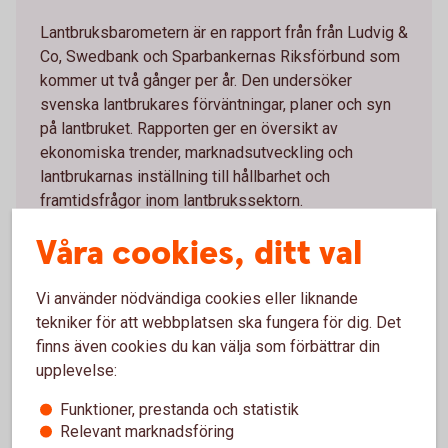
Lantbruksbarometern är en rapport från från Ludvig &
Co, Swedbank och Sparbankernas Riksförbund som
kommer ut två gånger per år. Den undersöker
svenska lantbrukares förväntningar, planer och syn
på lantbruket. Rapporten ger en översikt av
ekonomiska trender, marknadsutveckling och
lantbrukarnas inställning till hållbarhet och
framtidsfrågor inom lantbrukssektorn.
Våra cookies, ditt val
Lantbruksbarometern
Vi använder nödvändiga cookies eller liknande
tekniker för att webbplatsen ska fungera för dig. Det
finns även cookies du kan välja som förbättrar din
upplevelse:
Fler tips för dig som är
lantbrukare
Funktioner, prestanda och statistik
Relevant marknadsföring