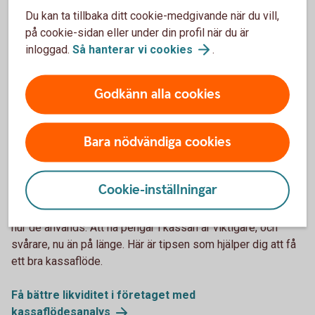
Du kan ta tillbaka ditt cookie-medgivande när du vill,
på cookie-sidan eller under din profil när du är
inloggad.
Så hanterar vi
cookies
.
Godkänn alla cookies
Bara nödvändiga cookies
1132119378
Vikten av att ha ett bra kassaflöde
Cookie-inställningar
Utgångspunkten för ett bra kassaflöde i företaget är att få
in pengarna snabbt, behåll dem länge och vara noga med
hur de används. Att ha pengar i kassan är viktigare, och
svårare, nu än på länge. Här är tipsen som hjälper dig att få
ett bra kassaflöde.
Få bättre likviditet i företaget med
kassaflödesanalys