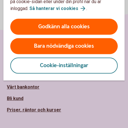
på cookie-sidan eller under din profil när du är
inloggad.
Så hanterar vi
cookies
.
Godkänn alla cookies
Bara nödvändiga cookies
Sidfot
Hitta snabbt
Kundservice/Kontakta oss
Cookie-inställningar
Spärrhjälp
Vårt bankontor
Bli kund
Priser, räntor och kurser