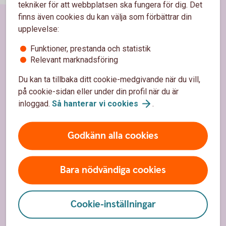
tekniker för att webbplatsen ska fungera för dig. Det
finns även cookies du kan välja som förbättrar din
upplevelse:
Sidfot
Hitta snabbt
Funktioner, prestanda och statistik
Relevant marknadsföring
Kundservice/Kontakta oss
Du kan ta tillbaka ditt cookie-medgivande när du vill,
Spärrhjälp
på cookie-sidan eller under din profil när du är
inloggad.
Så hanterar vi
cookies
.
Vårt bankontor
Bli kund
Godkänn alla cookies
Priser, räntor och kurser
Bara nödvändiga cookies
Om oss
Cookie-inställningar
Om Ulricehamns Sparbank
Samhällsengagemang/Hållbarhet