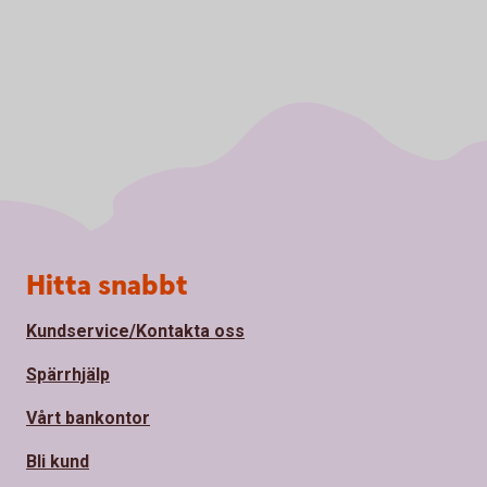
Sidfot
Hitta snabbt
Kundservice/Kontakta oss
Spärrhjälp
Vårt bankontor
Bli kund