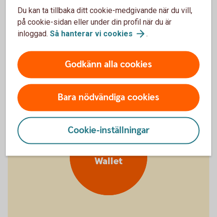
Du kan ta tillbaka ditt cookie-medgivande när du vill,
på cookie-sidan eller under din profil när du är
inloggad.
Så hanterar vi
cookies
.
Kan ha glömt kortet hemma
Stänga kort
tillfälligt
Godkänn alla cookies
Bara nödvändiga cookies
Cookie-inställningar
Digital plånbok
Wallet