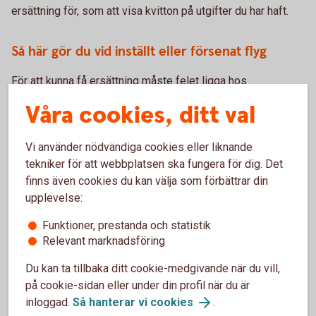
ersättning för, som att visa kvitton på utgifter du har haft.
Så här gör du vid inställt eller försenat flyg
För att kunna få ersättning måste felet ligga hos
flygbolaget – dit räknas till exempel inte saker som oväder,
Våra cookies, ditt val
strejk eller andra oförutsedda händelser. Samma
tillvägagångssätt gäller som vid försenat bagage. Har du
Vi använder nödvändiga cookies eller liknande
tagit en kompletterande försäkring med ditt kort kan du
tekniker för att webbplatsen ska fungera för dig. Det
även ansöka om ersättning under
finns även cookies du kan välja som förbättrar din
personförsäkring/ankomstförsäkring. Se villkor för
upplevelse:
respektive bankkorts kompletterande villkor.
Funktioner, prestanda och statistik
Ett sista råd inför resan är att alltid packa det mest
Relevant marknadsföring
nödvändiga i handbagaget så du klarar dig om du skulle stå
utan ditt incheckade bagage. En tandborste kan vara guld
Du kan ta tillbaka ditt cookie-medgivande när du vill,
värd efter att du har rest långt och sen sett bagagebandet
på cookie-sidan eller under din profil när du är
gå tomt i flera varv.
inloggad.
Så hanterar vi cookies
.