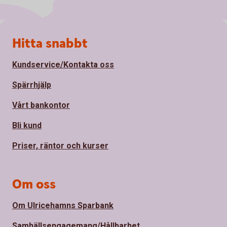
Sidfot
Hitta snabbt
Kundservice/Kontakta oss
Spärrhjälp
Vårt bankontor
Bli kund
Priser, räntor och kurser
Om oss
Om Ulricehamns Sparbank
Samhällsengagemang/Hållbarhet