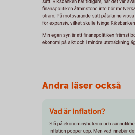
sätt. Riksbanken har tidigare, när det var svår
finanspolitiken åtminstone inte bör motverka
stram. På motsvarande sätt påtalar nu vissa at
för expansiv, vilket skulle tvinga Riksbanken 
Min egen syn är att finanspolitiken främst bö
ekonomi på sikt och i mindre utsträckning ägn
Andra läser också
Vad är inflation?
Slå på ekonominyheterna och sannolikhet
inflation poppar upp. Men vad innebär de