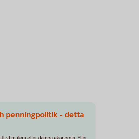
h penningpolitik - detta
 att stimulera eller dämpa ekonomin. Eller