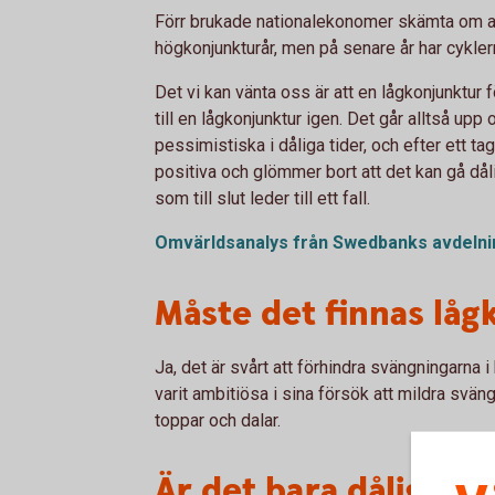
Förr brukade nationalekonomer skämta om att
högkonjunkturår, men på senare år har cyklern
Det vi kan vänta oss är att en lågkonjunktur
till en lågkonjunktur igen. Det går alltså upp 
pessimistiska i dåliga tider, och efter ett ta
positiva och glömmer bort att det kan gå dål
som till slut leder till ett fall.
Omvärldsanalys från Swedbanks avdelni
Måste det finnas låg
Ja, det är svårt att förhindra svängningarna i
varit ambitiösa i sina försök att mildra svän
toppar och dalar.
Är det bara dåligt m