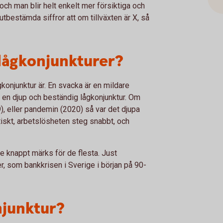
h man blir helt enkelt mer försiktiga och
utbestämda siffror att om tillväxten är X, så
 lågkonjunkturer?
ågkonjunktur är. En svacka är en mildare
r en djup och beständig lågkonjunktur. Om
9), eller pandemin (2020) så var det djupa
tiskt, arbetslösheten steg snabbt, och
de knappt märks för de flesta. Just
r, som bankkrisen i Sverige i början på 90-
njunktur?