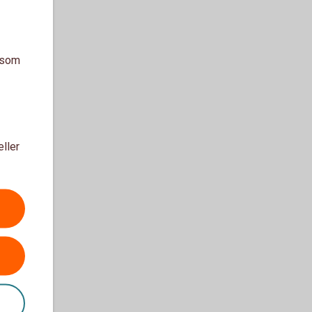
a som
eller