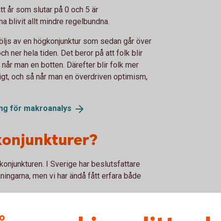
 år som slutar på 0 och 5 är
a blivit allt mindre regelbundna.
 följs av en högkonjunktur som sedan går över
och ner hela tiden. Det beror på att folk blir
g når man en botten. Därefter blir folk mer
igt, och så når man en överdriven optimism,
ng för
makroanalys
konjunkturer?
 konjunkturen. I Sverige har beslutsfattare
gningarna, men vi har ändå fått erfara både
ed lågkonjunktur?