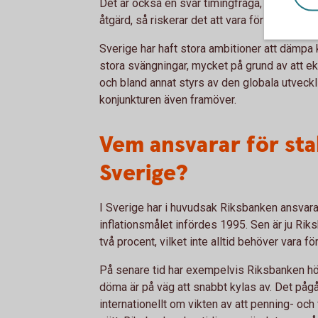
Det är också en svår timingfråga, för ofta när
åtgärd, så riskerar det att vara för sent och
Sverige har haft stora ambitioner att dämpa 
stora svängningar, mycket på grund av att e
och bland annat styrs av den globala utveckl
konjunkturen även framöver.
Vem ansvarar för stab
Sverige?
I Sverige har i huvudsak Riksbanken ansvarat
inflationsmålet infördes 1995. Sen är ju Riks
två procent, vilket inte alltid behöver vara 
På senare tid har exempelvis Riksbanken höjt
döma är på väg att snabbt kylas av. Det påg
internationellt om vikten av att penning- och