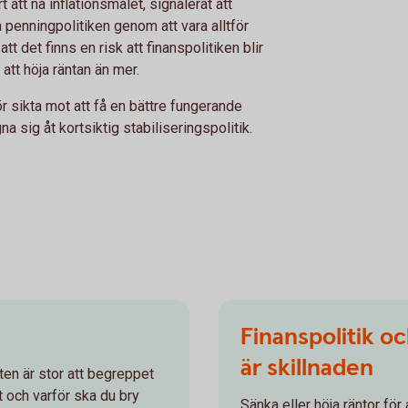
t att nå inflationsmålet, signalerat att
 penningpolitiken genom att vara alltför
t det finns en risk att finanspolitiken blir
att höja räntan än mer.
r sikta mot att få en bättre fungerande
a sig åt kortsiktig stabiliseringspolitik.
Finanspolitik oc
är skillnaden
en är stor att begreppet
t och varför ska du bry
Sänka eller höja räntor för