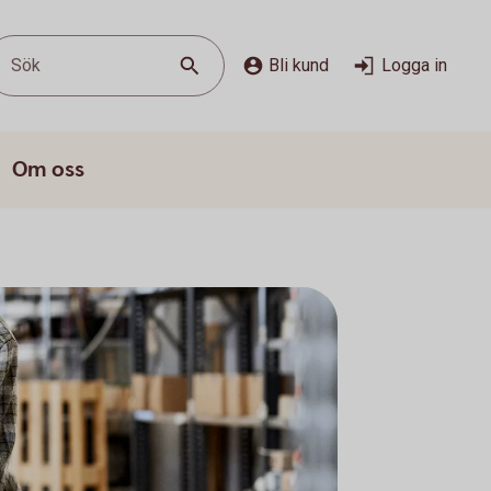
Sök
Bli kund
Logga in
Om oss