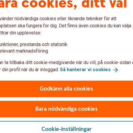
åra cookies, ditt val
d att människor blir arbetslösa och ungdomar
vänder nödvändiga cookies eller liknande tekniker för att
n, vilket kan sätta permanenta spår.
latsen ska fungera för dig. Det finns även cookies du kan välj
torer, bland de negativa, bland annat att vi i
ttrar din upplevelse:
 till att vi lämnar olönsamma projekt bakom
unktioner, prestanda och statistik
 Det har också funnits en kritik mot den ”lätta
elevant marknadsföring
ränta, att den höll improduktiva företag
denna eventuella sidoeffekt mot att ett antal
n ta tillbaka ditt cookie-medgivande när du vill, på cookie-sidan 
 din profil när du är inloggad.
Så hanterar vi
cookies
.
n lågkonjunktur?
Godkänn alla cookies
nktur, till exempel genom ökade
Bara nödvändiga cookies
Men det är ganska svårt att styra, bland annat
erens om stimulanser än åtstramningar, vilket
Cookie-inställningar