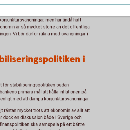
 politiker väl har tagit ett beslut om en
 konjunkturen kanske redan är på väg upp igen.
konjunktursvängningar, men har ändå haft
konomin är så mycket större än det offentliga
ingen. Vi bör därför räkna med svängningar i
iliseringspolitiken i
 för stabiliseringspolitiken sedan
bankens primära mål att hålla inflationen på
förenligt med att dämpa konjunktursvängningar.
 räntan mycket trots att ekonomin av allt att
år dock en diskussion både i Sverige och
 finanspolitiken ska samspela på ett bättre