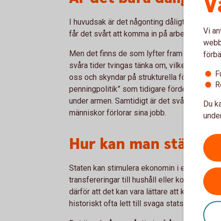
V
I huvudsak är det någonting dåligt i och me
Vi an
får det svårt att komma in på arbetsmarknade
webbp
Men det finns de som lyfter fram positiva fak
förbä
svåra tider tvingas tänka om, vilket kan leda
F
oss och skyndar på strukturella förändringar.
R
penningpolitik” som tidigare fördes, med låg 
under armen. Samtidigt är det svårt att väga 
Du ka
människor förlorar sina jobb.
under
Hur kan man stävja e
Staten kan stimulera ekonomin i en lågkonju
transfereringar till hushåll eller kommuner. 
därför att det kan vara lättare att komma öv
historiskt ofta lett till svaga statsfinanser.