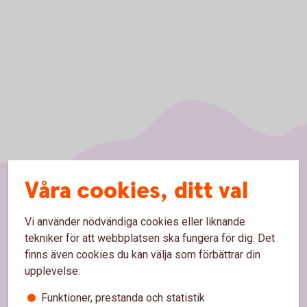
Våra cookies, ditt val
Sidfot
Hitta snabbt
Vi använder nödvändiga cookies eller liknande
tekniker för att webbplatsen ska fungera för dig. Det
Kundservice/Kontakta oss
finns även cookies du kan välja som förbättrar din
upplevelse:
Spärrhjälp
Funktioner, prestanda och statistik
Vårt bankontor