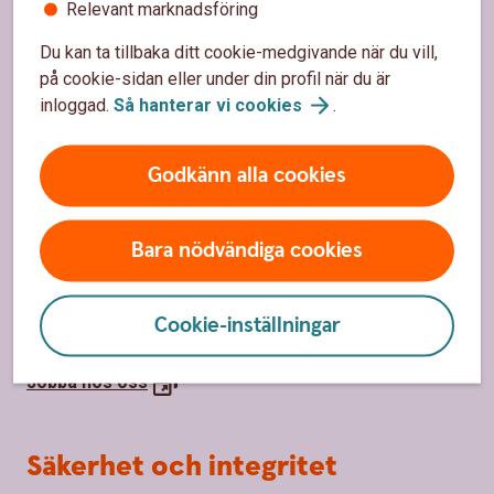
Relevant marknadsföring
Bli kund
Du kan ta tillbaka ditt cookie-medgivande när du vill,
Priser, räntor och kurser
på cookie-sidan eller under din profil när du är
inloggad.
Så hanterar vi
cookies
.
Om oss
Godkänn alla cookies
Om Ulricehamns Sparbank
Bara nödvändiga cookies
Samhällsengagemang/Hållbarhet
Organisation
Cookie-inställningar
Finansiell information
Jobba hos
oss
Säkerhet och integritet