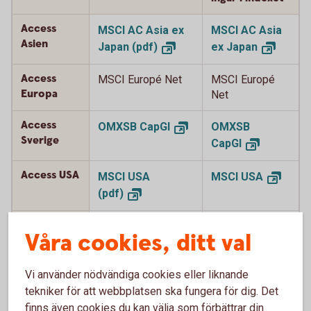
Access
MSCI AC Asia ex
MSCI AC Asia
Asien
Japan
(pdf)
ex
Japan
Access
MSCI Europé Net
MSCI Europé
Europa
Net
Access
OMXSB
CapGI
OMXSB
Sverige
CapGI
Access USA
MSCI USA
MSCI
USA
(pdf)
Access
MSCI Japan Net
MSCI Japan
Våra cookies, ditt val
Japan
(pdf)
Net
Vi använder nödvändiga cookies eller liknande
Access
MSCI World Net
MSCI World
Global
tekniker för att webbplatsen ska fungera för dig. Det
(pdf)
Net
finns även cookies du kan välja som förbättrar din