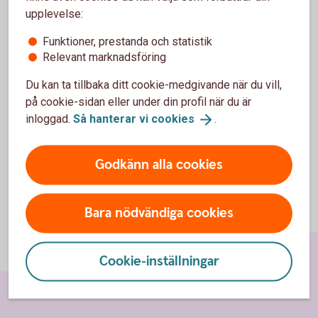
upplevelse:
Access Mix
OMXSB
CapGI
OMXSB
(aktiedel)
CapGI
Funktioner, prestanda och statistik
Relevant marknadsföring
Access Mix
OMRX Bond
OMRX Bond
(räntedel)
All
All
Du kan ta tillbaka ditt cookie-medgivande när du vill,
på cookie-sidan eller under din profil när du är
inloggad.
Så hanterar vi
cookies
.
Godkänn alla cookies
Bara nödvändiga cookies
Cookie-inställningar