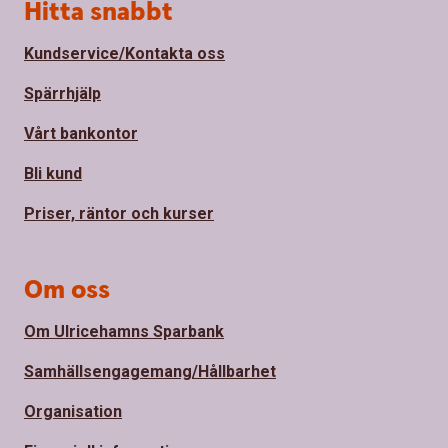
Sidfot
Hitta snabbt
Kundservice/Kontakta oss
Spärrhjälp
Vårt bankontor
Bli kund
Priser, räntor och kurser
Om oss
Om Ulricehamns Sparbank
Samhällsengagemang/Hållbarhet
Organisation