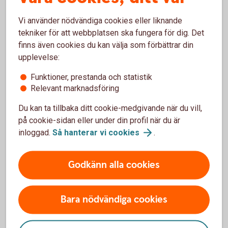
att bidra till den nödvändiga omställningen genom att
Vi använder nödvändiga cookies eller liknande
finansiera olika satsningar.
Vårt engagemang för hållbarhet är grundläggande för vår
tekniker för att webbplatsen ska fungera för dig. Det
verksamhet och vår ambition är att vara den ledande
finns även cookies du kan välja som förbättrar din
banken inom hållbarhet.
upplevelse:
Vårt arbete med miljömässig samt ekologisk hållbarhet
stöttar den gröna omställningen och gör det möjligt att
Funktioner, prestanda och statistik
skapa en bättre framtid.
Relevant marknadsföring
Vi har skrivit under och stödjer aktivt Principer för
Du kan ta tillbaka ditt cookie-medgivande när du vill,
ansvarsfull bankverksamhet. Vi vill bidra till att FN:s
på cookie-sidan eller under din profil när du är
globala mål och till att Parisavtalet uppnås.
inloggad.
Så hanterar vi
cookies
.
Swedbank Robur har som mål att det samlade
förvaltade fondkapitalet år 2025 ska vara i linje med
Parisavtalets mål om att begränsa uppvärmningen till
Godkänn alla cookies
1,5°C och år 2040 vara placerat koldioxidneutralt.
FN:s principer för ansvarsfull bankverksamhet
Bara nödvändiga cookies
(unepfi.org)
Hållbar utveckling – så bidrar
vi