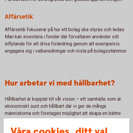
Affärsetik
Affärsetik fokuserar på hur ett bolag ska styras och ledas.
Man kan investera i fonder där förvaltaren använder sitt
inflytande för att driva förändring genom att exempelvis
engagera sig i valberedningar och rösta på bolagsstämmor.
Hur arbetar vi med hållbarhet?
Hållbarhet är kopplat till vår vision – ett samhälle som är
ekonomiskt sunt och hållbart där vi ger de många
människorna och företagen möjlighet att skapa en bättre
framtid.
Våra cookies, ditt val
Vi har som bank genom vår verksamhet stor möjlighet