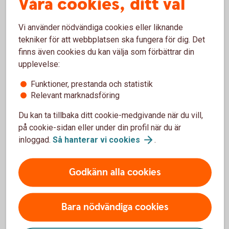
Våra cookies, ditt val
När man handlar Swedbanks Bull & Bear-certifikat betalar
man courtage, precis som vid aktieköp. Handel med
Swedbanks Bull & Bear-certifikat i internetbanken och
Vi använder nödvändiga cookies eller liknande
mobilbanken är avgiftsfri, för övriga kanaler gäller ordinarie
tekniker för att webbplatsen ska fungera för dig. Det
prislista. Vid handel tas en spread mellan köp och säljkurs
finns även cookies du kan välja som förbättrar din
ut. Ett certifikats värde vid marknadens öppning motsvarar
upplevelse:
föregående noteringsdags stängningskurs justerat med
Funktioner, prestanda och statistik
marginaluttag. Se respektive certifikats slutliga villkor för
Relevant marknadsföring
mer information om marginaluttag.
Du kan ta tillbaka ditt cookie-medgivande när du vill,
på cookie-sidan eller under din profil när du är
Viktigt att veta
inloggad.
Så hanterar vi
cookies
.
För respektive Bull & Bear-certifikat finns slutliga villkor.
Bull & Bear-certifikat är så kallade ETN:er, Exchange Traded
Godkänn alla cookies
Notes, och i slutliga villkor dokumenteras dessa som
certifikat. Det är viktigt att du läser dessa villkor
tillsammans med det av Finansinspektionen godkända
Bara nödvändiga cookies
grundprospektet innan du handlar. Slutliga villkor samt
grundprospekt finns att ladda ner på hemsidan.