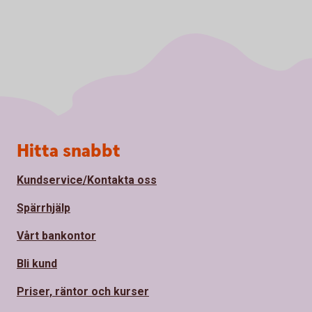
Sidfot
Hitta snabbt
Kundservice/Kontakta oss
Spärrhjälp
Vårt bankontor
Bli kund
Priser, räntor och kurser