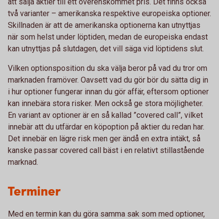
att sälja aktier till ett överenskommet pris. Det finns också
två varianter – amerikanska respektive europeiska optioner.
Skillnaden är att de amerikanska optionerna kan utnyttjas
när som helst under löptiden, medan de europeiska endast
kan utnyttjas på slutdagen, det vill säga vid löptidens slut.
Vilken optionsposition du ska välja beror på vad du tror om
marknaden framöver. Oavsett vad du gör bör du sätta dig in
i hur optioner fungerar innan du gör affär, eftersom optioner
kan innebära stora risker. Men också ge stora möjligheter.
En variant av optioner är en så kallad ”covered call”, vilket
innebär att du utfärdar en köpoption på aktier du redan har.
Det innebär en lägre risk men ger ändå en extra intäkt, så
kanske passar covered call bäst i en relativt stillastående
marknad.
Terminer
Med en termin kan du göra samma sak som med optioner,