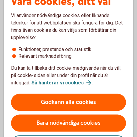
Våra cookies, ditt val
Handlar ert företag med värdepapper eller andra
finansiella instrument?
Vi använder nödvändiga cookies eller liknande
tekniker för att webbplatsen ska fungera för dig. Det
Registrera
LEI
finns även cookies du kan välja som förbättrar din
upplevelse:
Funktioner, prestanda och statistik
Relevant marknadsföring
Optionsskola
Du kan ta tillbaka ditt cookie-medgivande när du vill,
på cookie-sidan eller under din profil när du är
Lär dig mer om värdepapper.
inloggad.
Så hanterar vi
cookies
.
Optionsskola
Godkänn alla cookies
Bara nödvändiga cookies
Vanliga frågor och svar