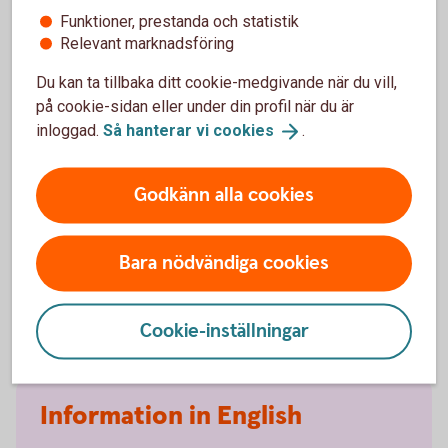
Funktioner, prestanda och statistik
Kan du tipsa anonymt?
Relevant marknadsföring
Du kan ta tillbaka ditt cookie-medgivande när du vill,
Ja, men då kan vi inte svara tillbaka och hålla dig
på cookie-sidan eller under din profil när du är
uppdaterad om status.
inloggad.
Så hanterar vi
cookies
.
PGP-nyckel
Godkänn alla cookies
PGP-nyckel
Key ID:
98123425
Bara nödvändiga cookies
Fingerprint:
6D10 38EF FFF3 F5F2 22D0 A77E F639 0609
9812 3425
Cookie-inställningar
Information in English