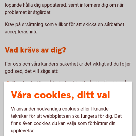
löpande hålla dig uppdaterad, samt informera dig om när
problemet är åtgärdat.
Krav på ersättning som villkor för att skicka en sårbarhet
accepteras inte.
Vad krävs av dig?
För oss och våra kunders säkerhet är det viktigt att du följer
god sed, det vill säga att:
Du inte utnyttjar sårbarheten för att nå, eller försöka nå
information som inte tillhör dig.
Våra cookies, ditt val
Du inte utnyttjar sårbarheten för att ta bort eller
modifiera information.
Vi använder nödvändiga cookies eller liknande
Du inte påverkar tillgängligheten på våra tjänster genom
tekniker för att webbplatsen ska fungera för dig. Det
till exempel överbelastningsattacker.
Du ger oss en möjlighet att åtgärda den inrapporterade
finns även cookies du kan välja som förbättrar din
sårbarheten innan du offentliggör denna.
upplevelse: