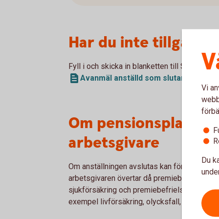
Har du inte tillgång 
V
Fyll i och skicka in blanketten till Swedbank
Avanmäl anställd som slutar (pdf)
Vi an
webbp
förbä
Om pensionsplanen sk
F
arbetsgivare
R
Du ka
Om anställningen avslutas kan försäkringen ö
under
arbetsgivaren övertar då premiebetalninge
sjukförsäkring och premiebefrielseförsäkring
exempel livförsäkring, olycksfall, sjukvård o