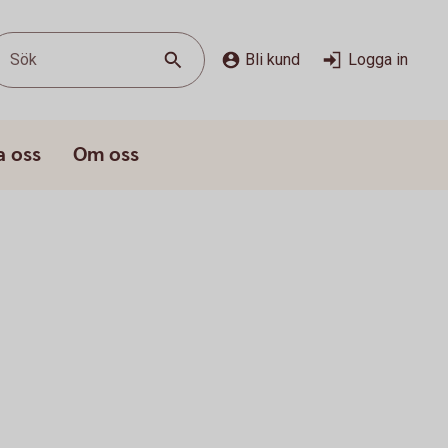
Sök
Bli kund
Logga in
a oss
Om oss