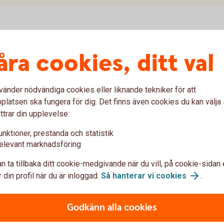
till internetbanken?
åra cookies, ditt val
 Försäkring.
vänder nödvändiga cookies eller liknande tekniker för att
latsen ska fungera för dig. Det finns även cookies du kan välj
ttrar din upplevelse:
a överlåtas till ny
unktioner, prestanda och statistik
elevant marknadsföring
n ta tillbaka ditt cookie-medgivande när du vill, på cookie-sidan 
verlåtas till ny arbetsgivare. Den nya
 din profil när du är inloggad.
Så hanterar vi
cookies
.
n för Swedbank Pensionsplan (ålderspension,
) samt eventuella tilläggsförsäkringar till
Godkänn alla cookies
ch tjänstegrupplivförsäkring.