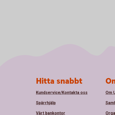
Sidfot
Hitta snabbt
Om
Kundservice/Kontakta oss
Om U
Spärrhjälp
Samh
Vårt bankontor
Orga