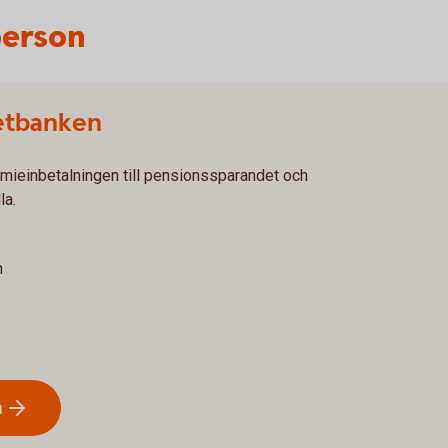
person
netbanken
mieinbetalningen till pensionssparandet och
la.
n
n