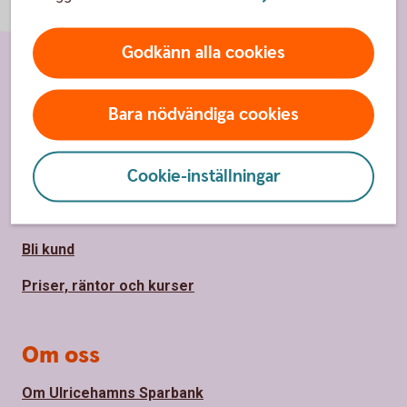
Godkänn alla cookies
Sidfot
Hitta snabbt
Bara nödvändiga cookies
Kundservice/Kontakta oss
Cookie-inställningar
Spärrhjälp
Vårt bankontor
Bli kund
Priser, räntor och kurser
Om oss
Om Ulricehamns Sparbank