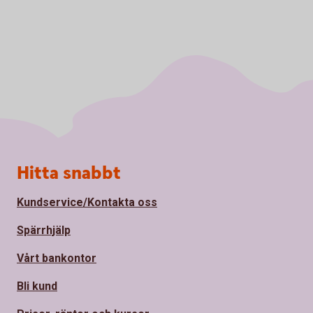
Sidfot
Hitta snabbt
Kundservice/Kontakta oss
Spärrhjälp
Vårt bankontor
Bli kund