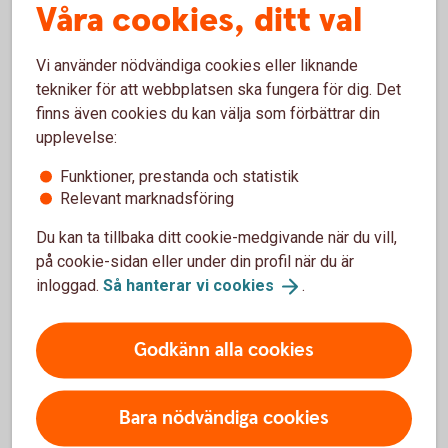
Våra cookies, ditt val
Har du en helt digital plan eller bygger den på
fysiska lokaler? Hur mycket personal behöver
Vi använder nödvändiga cookies eller liknande
du? Krävs det underleverantörer eller
tekniker för att webbplatsen ska fungera för dig. Det
utveckling? Ska du satsa internationellt och vad
finns även cookies du kan välja som förbättrar din
gäller då? Vilka regler har du som arbetsgivare
upplevelse:
att förhålla dig till? Pränta ned allt om hur:et
som ska ta dig från A till Ö.
Funktioner, prestanda och statistik
Relevant marknadsföring
Du kan ta tillbaka ditt cookie-medgivande när du vill,
på cookie-sidan eller under din profil när du är
inloggad.
Så hanterar vi
cookies
.
Så här gör du en affärsplan
Vill du komma i gång med ditt företagande? Som
Godkänn alla cookies
kund hos oss får du hjälp av NyföretagarCentrum och
Almi med mall, guide och digitala verktyg så att du
enkelt skapar en affärsplan.
Bara nödvändiga cookies