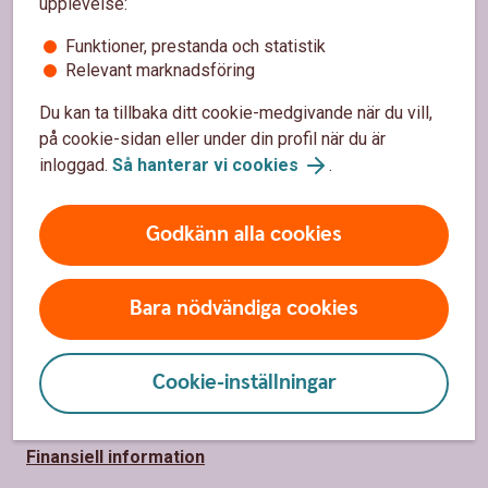
upplevelse:
Kundservice/Kontakta oss
Funktioner, prestanda och statistik
Spärrhjälp
Relevant marknadsföring
Vårt bankontor
Du kan ta tillbaka ditt cookie-medgivande när du vill,
på cookie-sidan eller under din profil när du är
Bli kund
inloggad.
Så hanterar vi cookies
.
Priser, räntor och kurser
Godkänn alla cookies
Om oss
Bara nödvändiga cookies
Om Ulricehamns Sparbank
Samhällsengagemang/Hållbarhet
Cookie-inställningar
Organisation
Finansiell information