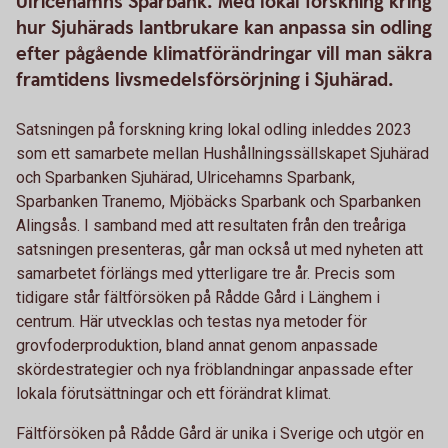
Ulricehamns Sparbank. Med lokal forskning kring
hur Sjuhärads lantbrukare kan anpassa sin odling
efter pågående klimatförändringar vill man säkra
framtidens livsmedelsförsörjning i Sjuhärad.
Satsningen på forskning kring lokal odling inleddes 2023
som ett samarbete mellan Hushållningssällskapet Sjuhärad
och Sparbanken Sjuhärad, Ulricehamns Sparbank,
Sparbanken Tranemo, Mjöbäcks Sparbank och Sparbanken
Alingsås. I samband med att resultaten från den treåriga
satsningen presenteras, går man också ut med nyheten att
samarbetet förlängs med ytterligare tre år. Precis som
tidigare står fältförsöken på Rådde Gård i Länghem i
centrum. Här utvecklas och testas nya metoder för
grovfoderproduktion, bland annat genom anpassade
skördestrategier och nya fröblandningar anpassade efter
lokala förutsättningar och ett förändrat klimat.
Fältförsöken på Rådde Gård är unika i Sverige och utgör en