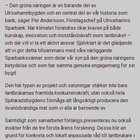
– Den gröna näringen är en bärande del av
Ulricehamnbygden och en central del av vår historia som
bank, säger Per Andersson, Företagschef på Ulricehamns
Sparbank. När klimatet förändras ökar kraven på både
kunskap, innovation och motståndskraft inom lantbruket –
och där vill vi ta ett aktivt ansvar. Självklart är det glädjande
att vi gör detta tillsammans med våra närliggande
Sparbanksvänner som delar vår syn på den gröna näringens
betydelse och som har samma genuina engagemang för sin
bygd.
Den här typen av projekt och satsningar stärker inte bara
lantbrukarnas framtida konkurrenskraft, utan också hela
Sjuhäradsbygdens förmåga att långsiktigt producera den
livsnödvändiga mat som vi alla är beroende av.
Samtidigt som samarbetet förlängs presenteras nu också
insikter från de tre första årens forskning. Dessa blir en
grund för konkreta och lokalt anpassade råd till lantbrukare i