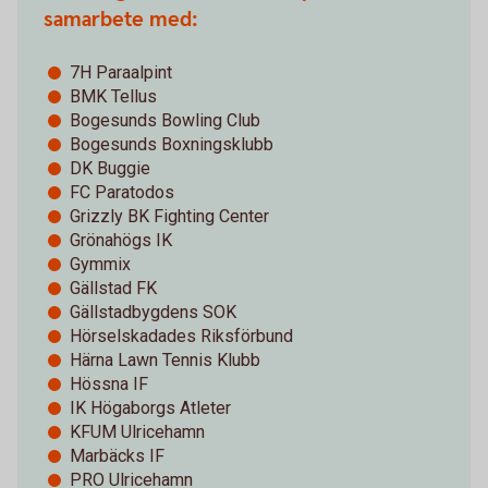
samarbete med:
7H Paraalpint
BMK Tellus
Bogesunds Bowling Club
Bogesunds Boxningsklubb
DK Buggie
FC Paratodos
Grizzly BK Fighting Center
Grönahögs IK
Gymmix
Gällstad FK
Gällstadbygdens SOK
Hörselskadades Riksförbund
Härna Lawn Tennis Klubb
Hössna IF
IK Högaborgs Atleter
KFUM Ulricehamn
Marbäcks IF
PRO Ulricehamn