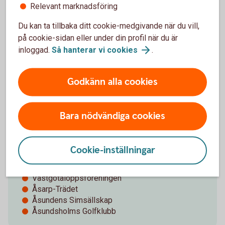
UIF skidor
Relevant marknadsföring
UIFK
Ulricehamns Bridgeklubb
Du kan ta tillbaka ditt cookie-medgivande när du vill,
Ulricehamns Cykelklubb
på cookie-sidan eller under din profil när du är
Ulricehamns Dansförening/Udance
inloggad.
Så hanterar vi
cookies
.
Ulricehamns Golfklubb
Ulricehamns Kallbadhusförening
Ulricehamns Konståkningsklubb
Godkänn alla cookies
Ulricehamns Motorklubb
Ulricehamns Orienteringsklubb
Ulricehamns Rotaryklubb
Bara nödvändiga cookies
Ulricehamns Tennisklubb
Ulricehamns Triatleter
Ulricehamns Wakeboardföreningen
Cookie-inställningar
Ung företagssamhet älvsborg
Vegby Sportklubb
Västgötaloppsföreningen
Åsarp-Trädet
Åsundens Simsällskap
Åsundsholms Golfklubb