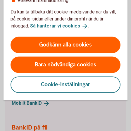
Relevant marknadsföring
Mitt lösenord är låst. Hur låser jag upp det?
Du kan ta tillbaka ditt cookie-medgivande när du vill,
på cookie-sidan eller under din profil när du är
inloggad.
Så hanterar vi
cookies
.
Vill du beställa ett BankID
Godkänn alla cookies
online?
Bara nödvändiga cookies
Mobilt BankID
Mobilt BankID har du på din mobil. Läs om hur du
Cookie-inställningar
beställer Mobilt BankID och ta del av frågor och svar.
Mobilt
BankID
BankID på fil