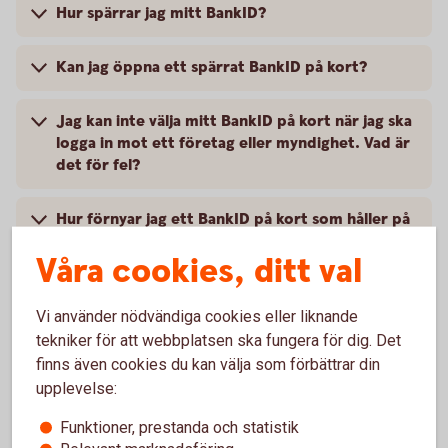
Hur spärrar jag mitt BankID?
Kan jag öppna ett spärrat BankID på kort?
Jag kan inte välja mitt BankID på kort när jag ska
logga in mot ett företag eller myndighet. Vad är
det för fel?
Hur förnyar jag ett BankID på kort som håller på
att gå ut?
Våra cookies, ditt val
Hur länge gäller BankID på kort?
Vi använder nödvändiga cookies eller liknande
tekniker för att webbplatsen ska fungera för dig. Det
Hur byter jag lösenord (PIN-kod) på mitt BankID
finns även cookies du kan välja som förbättrar din
på kort?
upplevelse:
Jag har glömt mitt lösenord. Vad ska jag göra?
Funktioner, prestanda och statistik