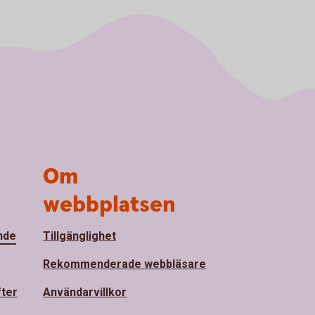
Om
webbplatsen
nde
Tillgänglighet
Rekommenderade webbläsare
fter
Användarvillkor