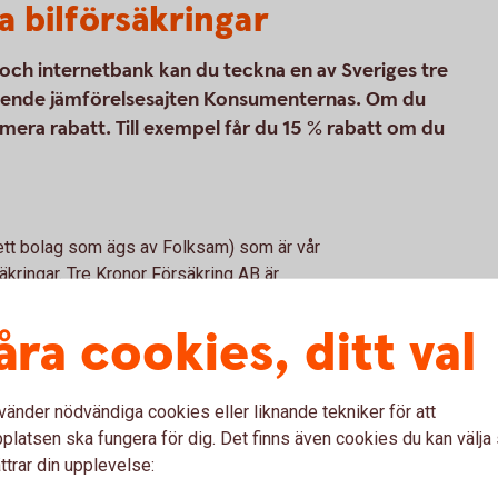
a bilförsäkringar
p och internetbank kan du teckna en av Sveriges tre
eroende jämförelsesajten Konsumenternas. Om du
 mera rabatt. Till exempel får du 15 % rabatt om du
(ett bolag som ägs av Folksam) som är vår
kringar. Tre Kronor Försäkring AB är
är försäkringsförmedlare. Bilförsäkringen är
kringen vi erbjuder kan tecknas för alla
åra cookies, ditt val
vänder nödvändiga cookies eller liknande tekniker för att
latsen ska fungera för dig. Det finns även cookies du kan välj
ttrar din upplevelse: