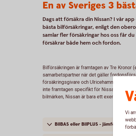
En av Sveriges 3 bäst
Dags att försäkra din Nissan? I vår ap
bästa bilförsäkringar, enligt den ob
samlar fler försäkringar hos oss får du
försäkrar både hem och fordon.
Bilförsäkringen är framtagen av Tre Kronor 
samarbetspartner när det gäller fordonsförsä
försäkringsgivare och Ulricehamns Sparbank 
inte framtagen specifikt för Nissan; bilförsä
V
bilmärken, Nissan är bara ett exempel.
Vi an
webbp
BilBAS eller BilPLUS - jämför innehåll
förbä