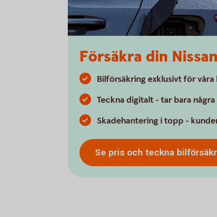
Försäkra din Nissa
Bilförsäkring exklusivt för vår
Teckna digitalt - tar bara någr
Skadehantering i topp - kunder
Se pris och teckna
bilförsäk