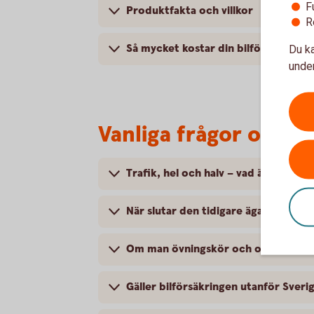
F
Produktfakta och villkor
R
Så mycket kostar din bilförsäkring
Du ka
under
Vanliga frågor om at
Trafik, hel och halv – vad är det för
När slutar den tidigare ägarens försä
Om man övningskör och olyckan är f
Gäller bilförsäkringen utanför Sveri