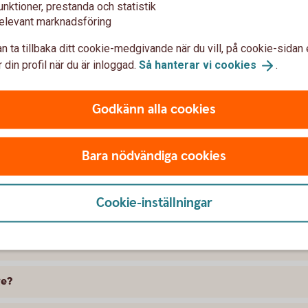
unktioner, prestanda och statistik
elevant marknadsföring
n ta tillbaka ditt cookie-medgivande när du vill, på cookie-sidan 
 din profil när du är inloggad.
Så hanterar vi
cookies
.
Godkänn alla cookies
t försäkra Nissan
Bara nödvändiga cookies
 skillnad på försäkringarna?
Cookie-inställningar
kring att gälla?
ramme, täcker bilförsäkringen då?
ge?