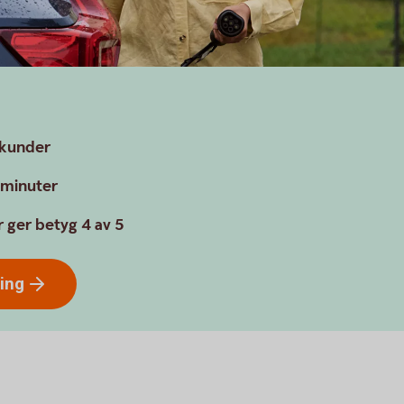
n
a kunder
a minuter
 ger betyg 4 av 5
ring