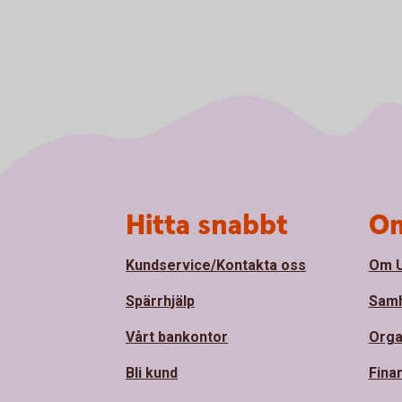
Sidfot
Hitta snabbt
Om
Kundservice/Kontakta oss
Om U
Spärrhjälp
Samh
Vårt bankontor
Orga
Bli kund
Finan