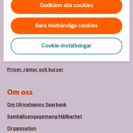
Godkänn alla cookies
Sidfot
Hitta snabbt
Kundservice/Kontakta oss
Bara nödvändiga cookies
Spärrhjälp
Cookie-inställningar
Vårt bankontor
Bli kund
Priser, räntor och kurser
Om oss
Om Ulricehamns Sparbank
Samhällsengagemang/Hållbarhet
Organisation