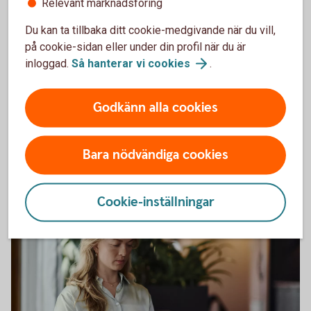
Relevant marknadsföring
Du kan ta tillbaka ditt cookie-medgivande när du vill,
på cookie-sidan eller under din profil när du är
inloggad.
Så hanterar vi
cookies
.
Har olyckan varit framme?
Godkänn alla cookies
Här kan du göra din anmälan och ansöka om
ersättning.
Bara nödvändiga cookies
Skadeanmälan – anmäl
skada
Cookie-inställningar