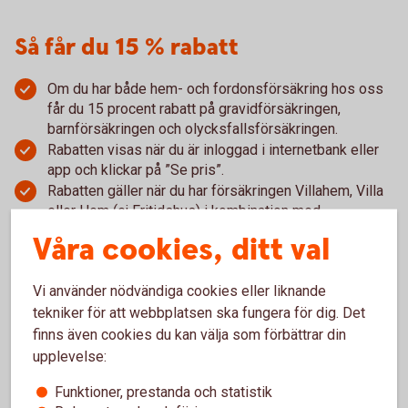
Så får du 15 % rabatt
Om du har både hem- och fordonsförsäkring hos oss
får du 15 procent rabatt på gravidförsäkringen,
barnförsäkringen och olycksfallsförsäkringen.
Rabatten visas när du är inloggad i internetbank eller
app och klickar på ”Se pris”.
Rabatten gäller när du har försäkringen Villahem, Villa
eller Hem (ej Fritidshus) i kombination med
försäkringen Bil, Lätt lastbil eller Husbil.
Våra cookies, ditt val
Vi använder nödvändiga cookies eller liknande
tekniker för att webbplatsen ska fungera för dig. Det
finns även cookies du kan välja som förbättrar din
upplevelse:
Anmäl skada
Funktioner, prestanda och statistik