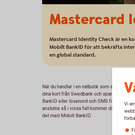
Mastercard I
Mastercard Identity Check är en ko
Mobilt BankID för att bekräfta int
en global standard.
V
När du handlar i en nätbutik som är ansluten
dina kort från Swedbank och sparbankerna 
BankID eller lösenord och SMS för att bekräft
Vi an
anslutna så i vissa fall kommer ditt köp gå i
webbp
det med Mobilt BankID.
förbä
F