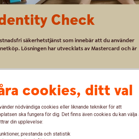
dentity Check
stnadsfri säkerhetstjänst som innebär att du använder
ernetköp. Lösningen har utvecklats av Mastercard och är
åra cookies, ditt val
 till Mastercard Identity Check med något av
kommer du att uppmanas att använda Mobilt
a betalningen. Alla butiker är i nuläget inte
vänder nödvändiga cookies eller liknande tekniker för att
genom utan att du får möjlighet att bekräfta
latsen ska fungera för dig. Det finns även cookies du kan välj
ttrar din upplevelse:
unktioner, prestanda och statistik