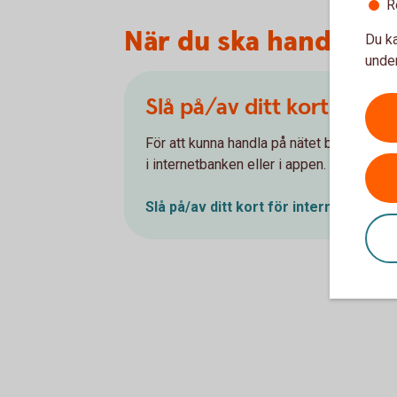
R
När du ska handla på
Du ka
under
Slå på/av ditt kort för i
För att kunna handla på nätet behöver du s
i internetbanken eller i appen.
Slå på/av ditt kort för internetköp