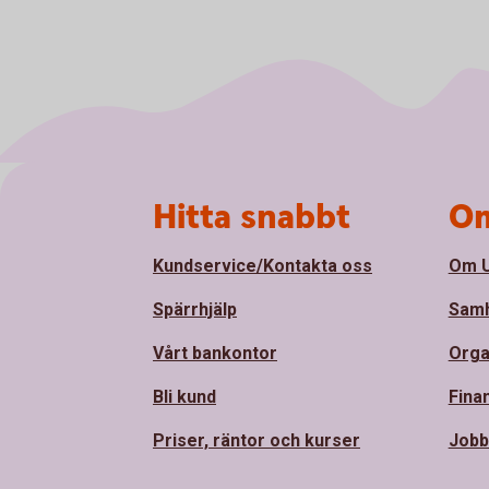
Sidfot
Hitta snabbt
Om
Kundservice/Kontakta oss
Om U
Spärrhjälp
Samh
Vårt bankontor
Orga
Bli kund
Finan
Priser, räntor och kurser
Jobb