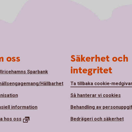
 oss
Säkerhet och
integritet
lricehamns Sparbank
ällsengagemang/Hållbarhet
Ta tillbaka cookie-medgiva
nisation
Så hanterar vi cookies
siell information
Behandling av personuppgi
a hos oss
Bedrägeri och säkerhet