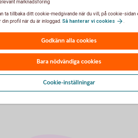
elevant marknadsföring
 nätet
n ta tillbaka ditt cookie-medgivande när du vill, på cookie-sidan 
 din profil när du är inloggad.
Så hanterar vi cookies
.
nternetköp
Godkänn alla cookies
lå på ditt kort för internetköp, det gör du enkelt
Bara nödvändiga cookies
Cookie-inställningar