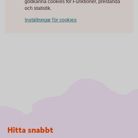
godkänna cookies för Funktioner, prestanda
och statistik.
Inställningar för cookies
Sidfot
Hitta snabbt