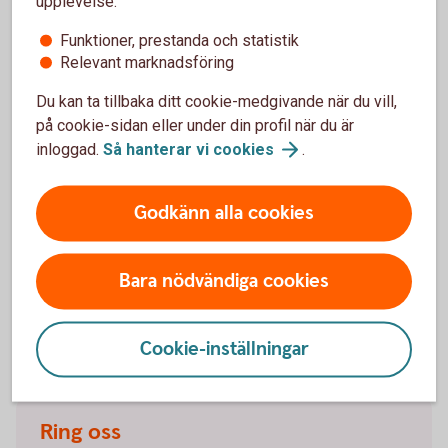
upplevelse:
Funktioner, prestanda och statistik
Vilka beloppsgränser gäller för betalningar via
Relevant marknadsföring
Swish?
Du kan ta tillbaka ditt cookie-medgivande när du vill,
Hur höjer jag beloppsgränsen för överföringar?
på cookie-sidan eller under din profil när du är
inloggad.
Så hanterar vi
cookies
.
Hur gör jag när en anhörig går bort?
Godkänn alla cookies
Hur gör jag en utlandsbetalning?
Bara nödvändiga cookies
Kontakta oss
Cookie-inställningar
Ring oss