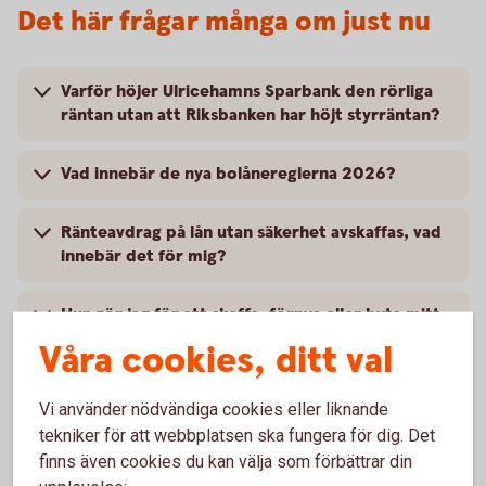
Det här frågar många om just nu
Varför höjer Ulricehamns Sparbank den rörliga
räntan utan att Riksbanken har höjt styrräntan?
Vad innebär de nya bolånereglerna 2026?
Ränteavdrag på lån utan säkerhet avskaffas, vad
innebär det för mig?
Hur gör jag för att skaffa, förnya eller byta mitt
BankID?
Våra cookies, ditt val
Hur skaffar jag Mobilt BankID till mitt barn?
Vi använder nödvändiga cookies eller liknande
tekniker för att webbplatsen ska fungera för dig. Det
Hur får jag mobilt BankID att fungera i en ny
finns även cookies du kan välja som förbättrar din
telefon?