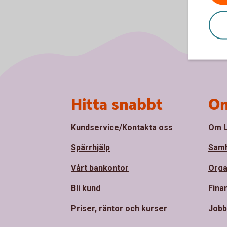
Sidfot
Hitta snabbt
Om
Kundservice/Kontakta oss
Om U
Spärrhjälp
Samh
Vårt bankontor
Orga
Bli kund
Finan
Priser, räntor och kurser
Jobb