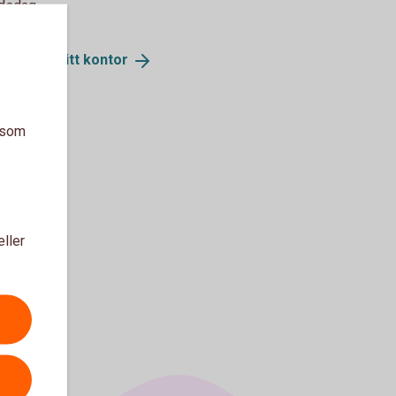
rdsdag
ller för ditt
kontor
a som
eller