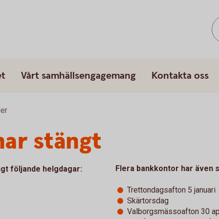
et
Vårt samhällsengagemang
Kontakta oss
der
har stängt
Flera bankkontor har även s
gt följande helgdagar:
Trettondagsafton 5 januari
Skärtorsdag
Valborgsmässoafton 30 apr