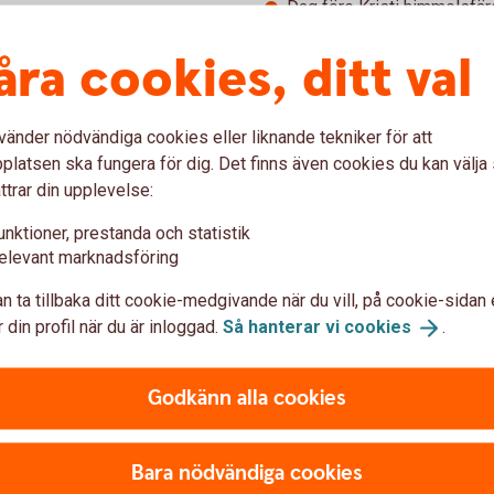
Dag före Kristi himmelsfä
Dag före alla helgons dag
åra cookies, ditt val
Kolla vilka öppettider som gä
vänder nödvändiga cookies eller liknande tekniker för att
latsen ska fungera för dig. Det finns även cookies du kan välj
ttrar din upplevelse:
unktioner, prestanda och statistik
elevant marknadsföring
n ta tillbaka ditt cookie-medgivande när du vill, på cookie-sidan 
 din profil när du är inloggad.
Så hanterar vi
cookies
.
Godkänn alla cookies
Bara nödvändiga cookies