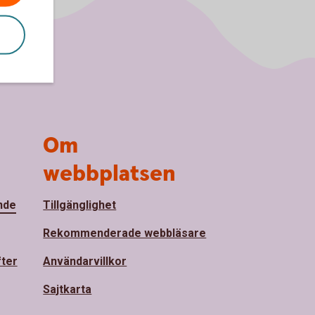
Om
webbplatsen
nde
Tillgänglighet
Rekommenderade webbläsare
fter
Användarvillkor
Sajtkarta