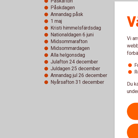
Påskafton
Påskdagen
Annandag påsk
V
1 maj
Kristi himmelsfärdsdag
Nationaldagen 6 juni
Vi an
Midsommarafton
webbp
Midsommardagen
förbä
Alla helgonsdag
Julafton 24 december
F
Juldagen 25 december
R
Annandag jul 26 december
Nyårsafton 31 december
Du ka
under