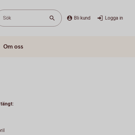
Sök
Bli kund
Logga in
Om oss
tängt:
il