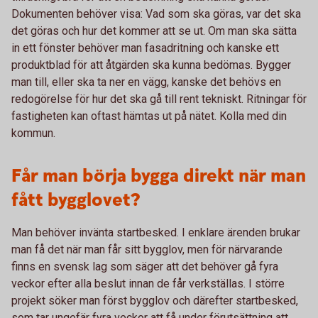
Dokumenten behöver visa: Vad som ska göras, var det ska
det göras och hur det kommer att se ut. Om man ska sätta
in ett fönster behöver man fasadritning och kanske ett
produktblad för att åtgärden ska kunna bedömas. Bygger
man till, eller ska ta ner en vägg, kanske det behövs en
redogörelse för hur det ska gå till rent tekniskt. Ritningar för
fastigheten kan oftast hämtas ut på nätet. Kolla med din
kommun.
Får man börja bygga direkt när man
fått bygglovet?
Man behöver invänta startbesked. I enklare ärenden brukar
man få det när man får sitt bygglov, men för närvarande
finns en svensk lag som säger att det behöver gå fyra
veckor efter alla beslut innan de får verkställas. I större
projekt söker man först bygglov och därefter startbesked,
som tar ungefär fyra veckor att få under förutsättning att