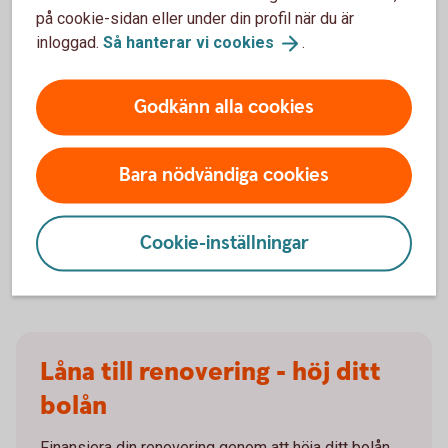
läsa hos kommunerna.
på cookie-sidan eller under din profil när du är
inloggad.
Så hanterar vi
cookies
.
Vad är de vanligaste sakerna man
får avslag på?
Godkänn alla cookies
Många får avslag på grund av att planerna inte följer
detaljplanen, som till exempel reglerar hur mycket man får
Bara nödvändiga cookies
bygga på tomtens yta, eller inom ett visst område, där flera
hus ibland delar på en gemensam byggrätt. Att kolla om
grannarna byggt ut behöver alltså inte vara en garanti för att
Cookie-inställningar
det går att få bygglov om byggkvoten för området är fullt.
Låna till renovering - höj ditt
bolån
Finansiera din renovering genom att höja ditt bolån.