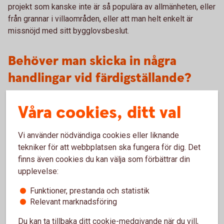
projekt som kanske inte är så populära av allmänheten, eller
från grannar i villaområden, eller att man helt enkelt är
missnöjd med sitt bygglovsbeslut.
Behöver man skicka in några
handlingar vid färdigställande?
I startbeskedet fastställs vad som behövs redovisas när
Våra cookies, ditt val
bygget är klart. När det är inskickat får man ett slutbesked
som exempelvis är bra att ha när man säljer huset.
Vi använder nödvändiga cookies eller liknande
tekniker för att webbplatsen ska fungera för dig. Det
Vad kostar bygglovet?
finns även cookies du kan välja som förbättrar din
upplevelse:
Det finns en fastställd taxa för bygglov som är uppbyggd
efter den arbetsinsats som krävs att göra bedömningen.
Funktioner, prestanda och statistik
Relevant marknadsföring
Det kan sträcka sig från 1000 kronor till miljonbelopp, vid
exempelvis nybyggnad av ett helt kvarter. Taxan finns att
Du kan ta tillbaka ditt cookie-medgivande när du vill,