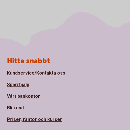
Sidfot
Hitta snabbt
Kundservice/Kontakta oss
Spärrhjälp
Vårt bankontor
Bli kund
Priser, räntor och kurser