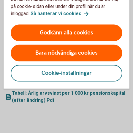
Tabell: Årlig arvsvinst per 1 000 kr pensionskapital
på cookie-sidan eller under din profil när du är
(före ändring) Pdf
inloggad.
Så hanterar vi
cookies
.
Arvsvinsttilldelning efter 2023-10-01
Godkänn alla cookies
Tabellen nedan visar storleken på årlig arvsvinst per 1 000
Bara nödvändiga cookies
SEK i pensionskapital för respektive ålder från och med
2023-10-01 för försäkringar som saknar
återbetalningsskydd. Arvsvinsterna nedan är beräknade
Cookie-inställningar
utifrån generationsdödlighet dvs. varje ålder tillhör sin egen
generation.
Tabell: Årlig arvsvinst per 1 000 kr pensionskapital
(efter ändring) Pdf