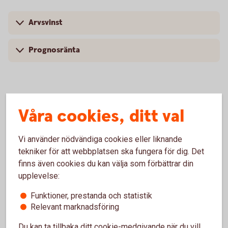
Arvsvinst
Prognosränta
Arvsvinsttilldelning före och efter
Våra cookies, ditt val
2023-10-01
Vi använder nödvändiga cookies eller liknande
Arvsvinsttilldelning före 2023-10-01
tekniker för att webbplatsen ska fungera för dig. Det
finns även cookies du kan välja som förbättrar din
Tabellen nedan visar storlek på årlig arvsvinst per 1 000
upplevelse:
SEK i pensionskapital för respektive ålder till och med
Funktioner, prestanda och statistik
2023-09-30 för försäkringar som saknar
Relevant marknadsföring
återbetalningsskydd.
Du kan ta tillbaka ditt cookie-medgivande när du vill,