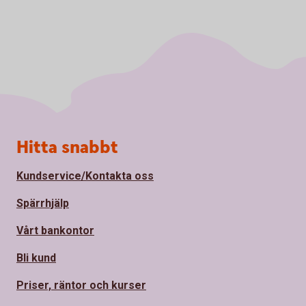
Sidfot
Hitta snabbt
Kundservice/Kontakta oss
Spärrhjälp
Vårt bankontor
Bli kund
Priser, räntor och kurser