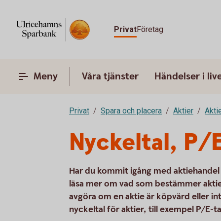
Privat
Företag
Meny
Våra tjänster
Händelser i liv
Privat
Spara och placera
Aktier
Akti
Nyckeltal, P/E
Har du kommit igång med aktiehandel oc
läsa mer om vad som bestämmer aktiek
avgöra om en aktie är köpvärd eller inte
nyckeltal för aktier, till exempel P/E-tal