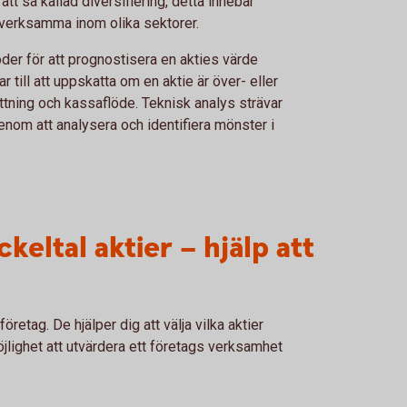
 att så kallad diversifiering, detta innebär
 verksamma inom olika sektorer.
der för att prognostisera en akties värde
 till att uppskatta om en aktie är över- eller
tning och kassaflöde. Teknisk analys strävar
genom att analysera och identifiera mönster i
keltal aktier – hjälp att
öretag. De hjälper dig att välja vilka aktier
jlighet att utvärdera ett företags verksamhet