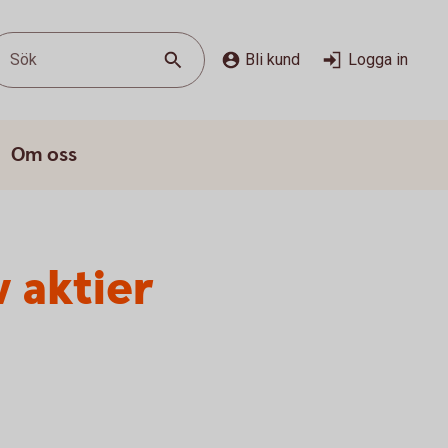
Sök
Bli kund
Logga in
Om oss
v aktier