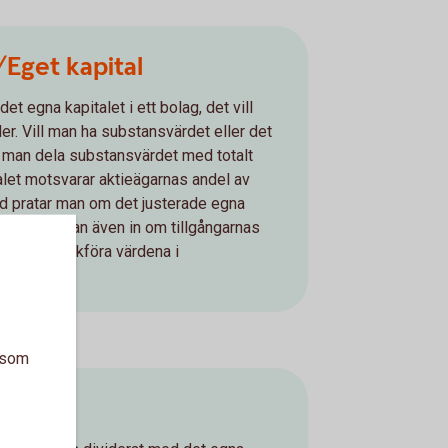
Eget kapital
t egna kapitalet i ett bolag, det vill
er. Vill man ha substansvärdet eller det
år man dela substansvärdet med totalt
talet motsvarar aktieägarnas andel av
and pratar man om det justerade egna
rde räknar man även in om tillgångarnas
 än det bokföra värdena i
a som