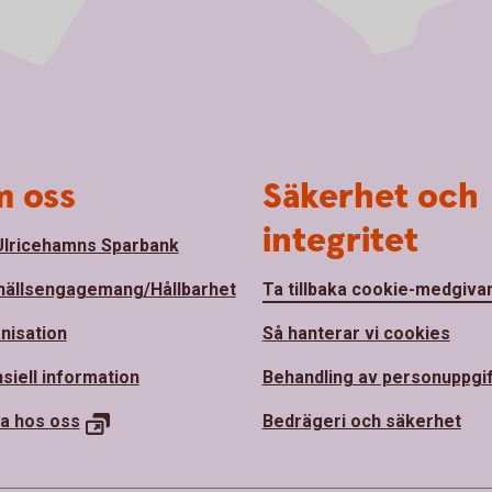
 oss
Säkerhet och
integritet
lricehamns Sparbank
ällsengagemang/Hållbarhet
Ta tillbaka cookie-medgiva
nisation
Så hanterar vi cookies
siell information
Behandling av personuppgi
a hos
oss
Bedrägeri och säkerhet