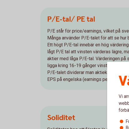
P/E-tal/ PE tal
P/E står för price/earnings, vilket på sv
Många använder P/E-talet för att se hur bil
Ett högt P/E-tal innebär en hög värdering
lågt P/E tal att vinsten värderas lägre, m
aktier med låga P/E-tal. Värderingen på
ligga kring 16-19 gånger vinsten för innev
P/E-talet dividerar man aktiekursen med v
V
EPS på engelska (earnings per share).
Vi an
webbp
förbä
Soliditet
F
R