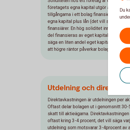
Soliditeten hos ett företag är den proce
företagets egna kapital utgör av summan a
Du ka
tillgångarna i ett bolag finansieras till 
under
egna kapital plus lån (det vill säga skuld
finansiärer. En hög soliditet innebär att bo
del finansieras av eget kapital än av lån. E
säga en liten andel eget kapital kontra lån
att högre räntor påverkar bolagets resulta
Utdelning och direktavk
Direktavkastningen är utdelningen per ak
Oftast delar bolagen ut i genomsnitt 30-
skatt till aktieägarna. Direktavkastninge
oftast kring 3-4 procent, det vill säga var
utdelning som motsvarar 3-4procent av a