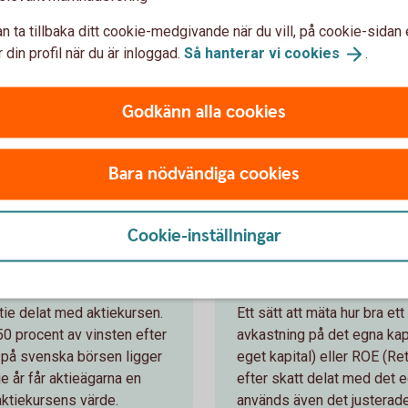
ntuella andel som
Nyckeltalet Kurs/EK betyde
v alla tillgångar. De totala
kapitalet per aktie. En hög 
n ta tillbaka ditt cookie-medgivande när du vill, på cookie-sidan 
100 procent av aktieägarnas
att bolaget har en hög avka
 din profil när du är inloggad.
Så hanterar vi
cookies
.
er) från banker eller andra
en hög vinst i relation till
laget kapital till en större
motsvarigheten till kurs/EK
Godkänn alla cookies
n låg soliditet, det vill
value.
, innebär en större risk för
t på ett negativt sätt.
Bara nödvändiga cookies
Cookie-inställningar
astning
Re/ROE
tie delat med aktiekursen.
Ett sätt att mäta hur bra et
50 procent av vinsten efter
avkastning på det egna kapi
n på svenska börsen ligger
eget kapital) eller ROE (R
je år får aktieägarna en
efter skatt delat med det
ktiekursens värde.
används även det justerade