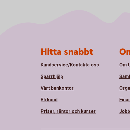
Sidfot
Hitta snabbt
Om
Kundservice/Kontakta oss
Om U
Spärrhjälp
Samh
Vårt bankontor
Orga
Bli kund
Finan
Priser, räntor och kurser
Jobb