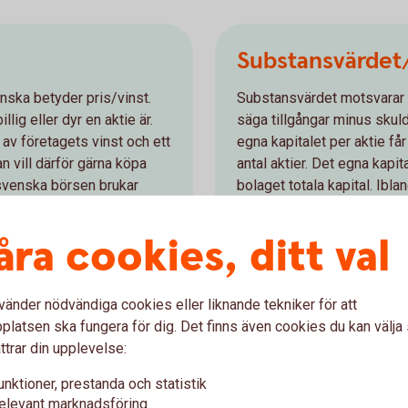
Substansvärdet/
enska betyder pris/vinst.
Substansvärdet motsvarar de
lig eller dyr en aktie är.
säga tillgångar minus skuld
 av företagets vinst och ett
egna kapitalet per aktie f
an vill därför gärna köpa
antal aktier. Det egna kapi
 svenska börsen brukar
bolaget totala kapital. Ibl
arande år. För att räkna ut
kapitalet (JEK). I detta vä
inst per aktie (VPA) eller
marknadsvärde ligger högre
åra cookies, ditt val
balansräkningen.
vänder nödvändiga cookies eller liknande tekniker för att
latsen ska fungera för dig. Det finns även cookies du kan välj
ttrar din upplevelse:
Kurs/EK
unktioner, prestanda och statistik
elevant marknadsföring