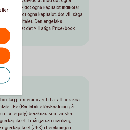
r aktiekurs dividerat med det egna
värdering av det egna kapitalet indikerar
eller
stning på det egna kapitalet, det vill säga
 det egna kapitalet. Den engelska
 är P/B talet det vill säga Price/book
t företag presterar över tid är att beräkna
talet. Re (Räntabilitet/avkastning på
eturn on equity) beräknas som vinsten
 egna kapitalet. I många sammanhang
 egna kapitalet (JEK) i beräkningen.