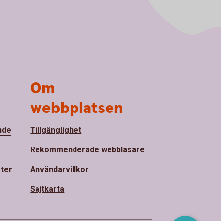
Om
webbplatsen
nde
Tillgänglighet
Rekommenderade webbläsare
fter
Användarvillkor
Sajtkarta