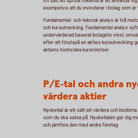
Ett sätt att sprida riskerna är att använda sig
exempelvis att du investerar i bolag som är
Fundamental- och teknisk analys är två meto
och kursutveckling. Fundamental analys syftar
undervärderad baserat bolagets vinst, omsät
efter att förutspå en akties kursutveckling 
aktiens historiska kursrörelser.
P/E-tal och andra nyc
värdera aktier
Nyckeltal är ett sätt att värdera och bedöma f
som du ska satsa på. Nyckeltalen ger dig mö
och jämföra den med andra företag.