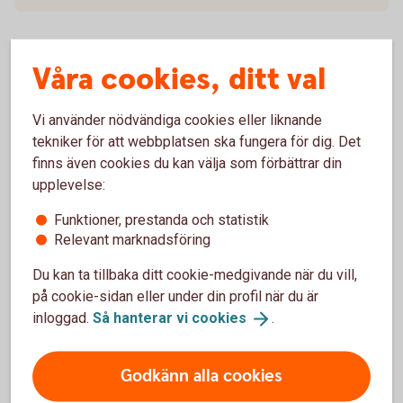
Våra cookies, ditt val
För att se detta innehåll behöver du först
godkänna cookies för Funktioner, prestanda
Vi använder nödvändiga cookies eller liknande
och statistik.
tekniker för att webbplatsen ska fungera för dig. Det
Inställningar för cookies
finns även cookies du kan välja som förbättrar din
upplevelse:
Funktioner, prestanda och statistik
Relevant marknadsföring
Du kan ta tillbaka ditt cookie-medgivande när du vill,
Swedbank Economic Outlook
på cookie-sidan eller under din profil när du är
inloggad.
Så hanterar vi
cookies
.
Bankens konjunkturrapport presenterar de senaste
prognoserna för Sverige, Baltikum och de viktigaste
globala ekonomierna. Konjunkturrapporten utkommer
Godkänn alla cookies
två gånger per år med två uppdateringar däremellan.