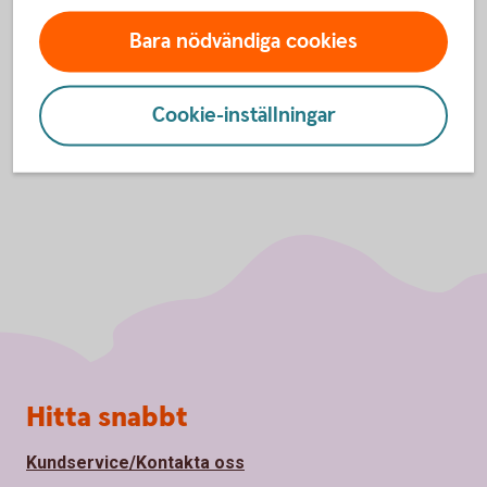
Swedbank Economic
Outlook
Bara nödvändiga cookies
Cookie-inställningar
Sidfot
Hitta snabbt
Kundservice/Kontakta oss