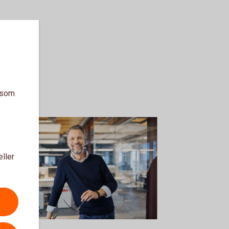
a som
eller
2119378