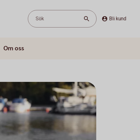
Sök
Bli kund
Om oss