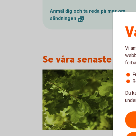
Anmäl dig och ta reda på mer om
sändningen
V
Vi an
webbp
Se våra senaste sänd
förbä
F
R
Du ka
under
Oakleaves 0544