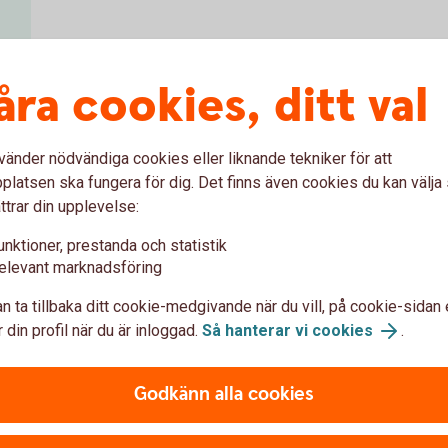
åra cookies, ditt val
vänder nödvändiga cookies eller liknande tekniker för att
latsen ska fungera för dig. Det finns även cookies du kan välj
ningar av våra webbinarier
ttrar din upplevelse:
unktioner, prestanda och statistik
elevant marknadsföring
n ta tillbaka ditt cookie-medgivande när du vill, på cookie-sidan 
 din profil när du är inloggad.
Så hanterar vi cookies
.
Godkänn alla cookies
1300384621
113