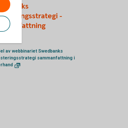
edbanks
vesteringsstrategi -
mmanfattning
des 12 maj
del av webbinariet Swedbanks
esteringsstrategi sammanfattning i
erhand