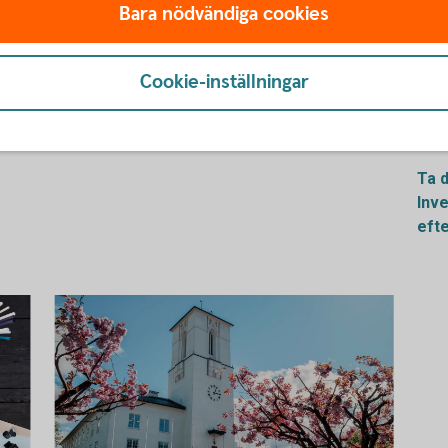
Bara nödvändiga cookies
25
Payment Talks
Sw
In
Sändes 2 juni
Cookie-inställningar
sa
Ta del av webbinariet Payment Talks i
Sän
efterhand
Ta 
Inv
eft