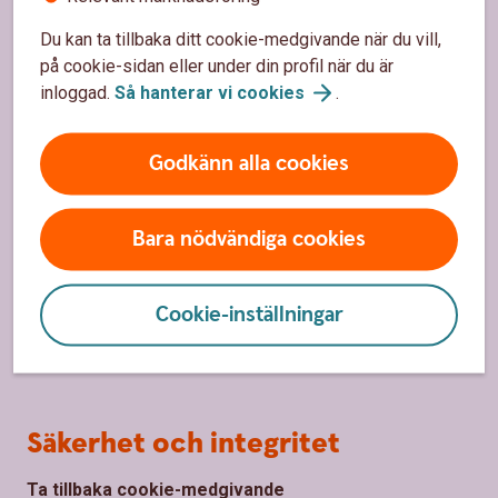
Bli kund
Du kan ta tillbaka ditt cookie-medgivande när du vill,
Priser, räntor och kurser
på cookie-sidan eller under din profil när du är
inloggad.
Så hanterar vi
cookies
.
Om oss
Godkänn alla cookies
Om Ulricehamns Sparbank
Samhällsengagemang/Hållbarhet
Bara nödvändiga cookies
Organisation
Cookie-inställningar
Finansiell information
Jobba hos
oss
Säkerhet och integritet
Ta tillbaka cookie-medgivande