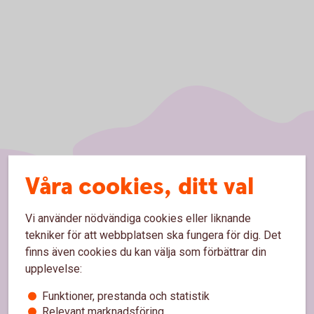
Våra cookies, ditt val
Sidfot
Hitta snabbt
Vi använder nödvändiga cookies eller liknande
Kundservice/Kontakta oss
tekniker för att webbplatsen ska fungera för dig. Det
finns även cookies du kan välja som förbättrar din
Spärrhjälp
upplevelse:
Vårt bankontor
Funktioner, prestanda och statistik
Relevant marknadsföring