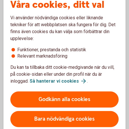
Våra cookies, ditt val
Hållbarhet i
fonder
Swedbank Roburs
hållbarhetsarbete
Vi använder nödvändiga cookies eller liknande
tekniker för att webbplatsen ska fungera för dig. Det
finns även cookies du kan välja som förbättrar din
upplevelse:
Funktioner, prestanda och statistik
Fondinspiration
Relevant marknadsföring
Du kan ta tillbaka ditt cookie-medgivande när du vill,
på cookie-sidan eller under din profil när du är
Aktiellt
inloggad.
Så hanterar vi
cookies
.
Dagliga bolagsanalyser, börskommentarer,
aktierekommendationer, förvaltarkommentarer och
Godkänn alla cookies
tips runt pension och privatekonomi.
Aktiellt
(swedbank-aktiellt.se)
Bara nödvändiga cookies