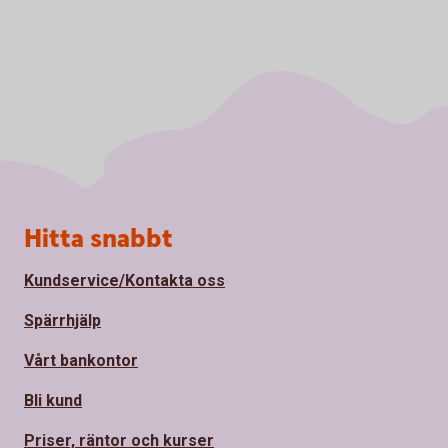
Sidfot
Hitta snabbt
Kundservice/Kontakta oss
Spärrhjälp
Vårt bankontor
Bli kund
Priser, räntor och kurser