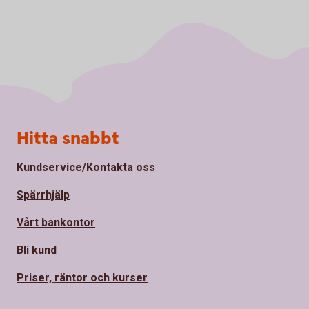
Sidfot
Hitta snabbt
Kundservice/Kontakta oss
Spärrhjälp
Vårt bankontor
Bli kund
Priser, räntor och kurser