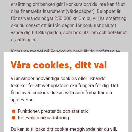
ersättning om banken går i konkurs och du inte kan få ut
dina finansiella instrument (värdepapper). Beloppet är
för närvarande högst 250 000 kr. Om du vill ha ersättning
ska du senast ett år från dagen för konkursbeslutet
vända dig till Riksgälden, som beslutar om och betalar ut
ersättningen.
Kontanta medel på Fondkonto med likvid omfattas av
den statliga insättningsgarantin enligt beslut av
Våra cookies, ditt val
Riksgälden.
Du som kontohavare har rätt till ersättning för din
Vi använder nödvändiga cookies eller liknande
sammanlagda kontobehållning i banken med ett belopp
tekniker för att webbplatsen ska fungera för dig. Det
om högst 1 150 000 kr. Utöver det kan du enligt lag
finns även cookies du kan välja som förbättrar din
under vissa förutsättningar få ersättning för vissa
upplevelse:
insättningar som hänförs till vissa särskilda angivna
Funktioner, prestanda och statistik
händelser, t ex försäljning av privatbostad, med högst 5
Relevant marknadsföring
000 000 kr. Riksgälden betalar ut ersättningen inom 7
arbetsdagar från den dag banken försattes i konkurs
Du kan ta tillbaka ditt cookie-medgivande när du vill,