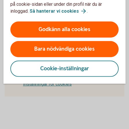
eller Finansinspektionen beslutade att garantin ska träda
på cookie-sidan eller under din profil när du är
in.
inloggad.
Så hanterar vi
cookies
.
Investerarskyddet
Godkänn alla cookies
Insättningsgarantin
Bara nödvändiga cookies
För att se detta innehåll behöver du först
godkänna cookies för Funktioner, prestanda
Cookie-inställningar
och statistik.
Inställningar för cookies