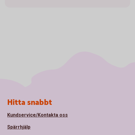
Sidfot
Hitta snabbt
Kundservice/Kontakta oss
Spärrhjälp