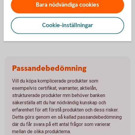
Bara nödvändiga cookies
aktieägaren få extra avkastning utan att ta någon
marknadsrisk.
Cookie-inställningar
Ta reda på mer om
aktielån
Passandebedömning
Vill du köpa komplicerade produkter som
exempelvis certifikat, warranter, aktielån,
strukturerade produkter mm behöver banken
säkerställa att du har nödvändig kunskap och
erfarenhet för att förstå produkten och dess risker.
Detta görs genom en så kallad passandebedömning
där du får svara på ett antal frågor som varierar
mellan de olika produkterna.