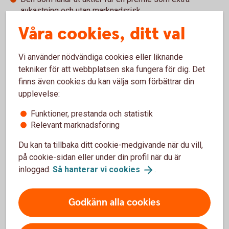
avkastning och utan marknadsrisk.
Den som tror på en vikande börs kan göra vinster utan
Våra cookies, ditt val
att äga aktier.
Banken svarar för skyldigheter och krav hos respektive
part.
Vi använder nödvändiga cookies eller liknande
tekniker för att webbplatsen ska fungera för dig. Det
finns även cookies du kan välja som förbättrar din
Nackdelar
upplevelse:
En affär som kräver stora volymer.
Funktioner, prestanda och statistik
Risken för den som säljer lånade aktier att börskurserna
Relevant marknadsföring
trots allt går upp.
Du kan ta tillbaka ditt cookie-medgivande när du vill,
på cookie-sidan eller under din profil när du är
inloggad.
Så hanterar vi
cookies
.
Aktielån
Godkänn alla cookies
Ett aktielån innebär att aktieägaren/långivaren lånar
ut sina aktier till en bank som lånar ut aktierna till en
låntagare. Genom att låna ut sina aktier kan