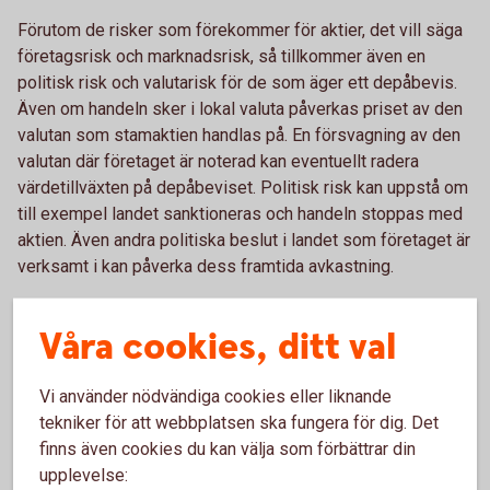
Förutom de risker som förekommer för aktier, det vill säga
företagsrisk och marknadsrisk, så tillkommer även en
politisk risk och valutarisk för de som äger ett depåbevis.
Även om handeln sker i lokal valuta påverkas priset av den
valutan som stamaktien handlas på. En försvagning av den
valutan där företaget är noterad kan eventuellt radera
värdetillväxten på depåbeviset. Politisk risk kan uppstå om
till exempel landet sanktioneras och handeln stoppas med
aktien. Även andra politiska beslut i landet som företaget är
verksamt i kan påverka dess framtida avkastning.
Våra cookies, ditt val
Vad påverkar avkastningen?
Vi använder nödvändiga cookies eller liknande
Avkastningen består av tre delar på ett depåbevis.
tekniker för att webbplatsen ska fungera för dig. Det
Aktieutdelning, värdestegring och valutakursens utveckling.
finns även cookies du kan välja som förbättrar din
Utdelning bestäms på den årliga bolagsstämman och
upplevelse:
betalas ut under året. Värdestegringens avkastning uppstår