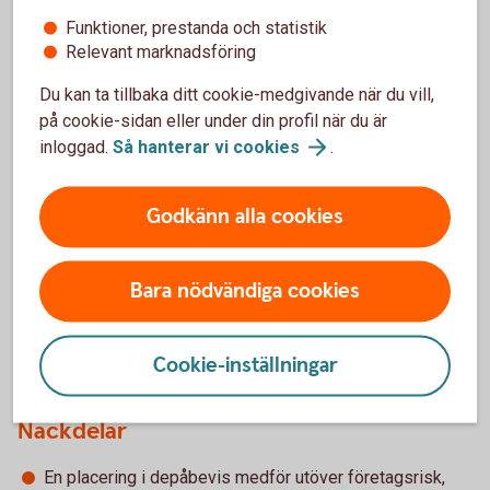
först när depåbeviset säljs och påverkas även av
Funktioner, prestanda och statistik
valutakursen. En värdestegring kan minska eller till och med
Relevant marknadsföring
bli negativ om valutakursen har gått ned kraftigt sedan
Du kan ta tillbaka ditt cookie-medgivande när du vill,
depåbeviset köptes.
på cookie-sidan eller under din profil när du är
inloggad.
Så hanterar vi
cookies
.
För- och nackdelar med depåbevis
Godkänn alla cookies
Fördelar
Bara nödvändiga cookies
Du kan köpa aktien på den lokala marknadsplatsen i
stället för den utländska marknadsplatsen vilket kan
Cookie-inställningar
medföra att du slipper dyra transaktionsavgifter.
Nackdelar
En placering i depåbevis medför utöver företagsrisk,