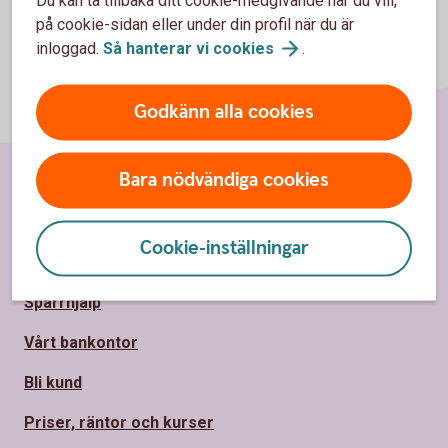
på cookie-sidan eller under din profil när du är
inloggad.
Så hanterar vi
cookies
.
Godkänn alla cookies
Bara nödvändiga cookies
Sidfot
Hitta snabbt
Cookie-inställningar
Kundservice/Kontakta oss
Spärrhjälp
Vårt bankontor
Bli kund
Priser, räntor och kurser