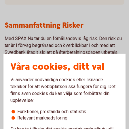
Sammanfattning Risker
Med SPAX Nu tar du en förhållandevis låg risk. Den risk du
tar är i förväg begränsad och överblickbar i och med att
Swedbank åtagit sig att på återbetalningsdagen utbetala
minst nominellt belopp reducerat med förvaltningsavgiften.
Våra cookies, ditt val
Bevis Nu finns i olika risknivåer beroende på
konstruktionen. Du hittar risknivån och detaljerad
Vi använder nödvändiga cookies eller liknande
information om respektive SPAX Nu och Bevis Nu i
tekniker för att webbplatsen ska fungera för dig. Det
placeringens Produktblad, Faktablad, Prospekt och Slutliga
finns även cookies du kan välja som förbättrar din
villkor.
upplevelse:
Funktioner, prestanda och statistik
Relevant marknadsföring
Du kan ta tillbaka ditt cookie-medgivande när du vill,