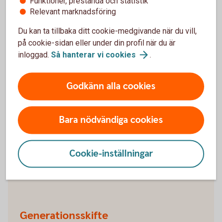
Funktioner, prestanda och statistik
blir lägre. Hellre lite men regelbundet. Hitta det sätt
Relevant marknadsföring
att spara på som passar dig, din ekonomi och dina
mål.
Du kan ta tillbaka ditt cookie-medgivande när du vill,
på cookie-sidan eller under din profil när du är
Spara och
placera
inloggad.
Så hanterar vi
cookies
.
Godkänn alla cookies
Trygghet
Vi hjälper dig med liv- och sakförsäkringar. Och du
Bara nödvändiga cookies
kan få råd om familjejuridik, till exempel testamente,
arv & gåva.
Cookie-inställningar
Försäkringar
Familjejuridik och juridiska
tjänster
Generationsskifte