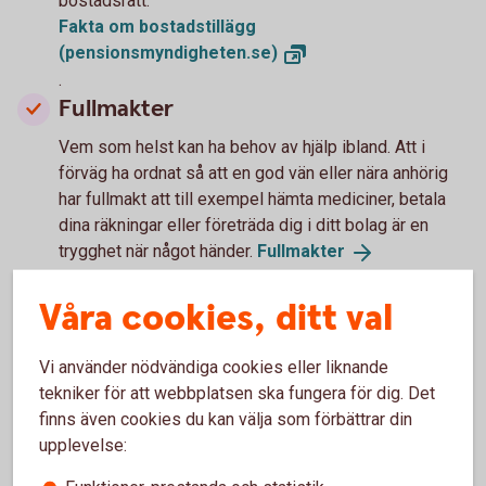
bostadsrätt.
Fakta om bostadstillägg
(pensionsmyndigheten.se)
.
Fullmakter
Vem som helst kan ha behov av hjälp ibland. Att i
förväg ha ordnat så att en god vän eller nära anhörig
har fullmakt att till exempel hämta mediciner, betala
dina räkningar eller företräda dig i ditt bolag är en
trygghet när något händer.
Fullmakter
Våra cookies, ditt val
Det här kan vi hjälpa till med
Vi använder nödvändiga cookies eller liknande
tekniker för att webbplatsen ska fungera för dig. Det
finns även cookies du kan välja som förbättrar din
Spara
upplevelse:
Se hur du kan fortsätt spara trots att dina inkomster