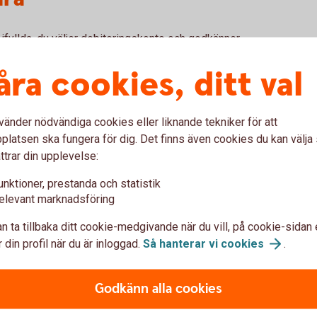
 ifyllda, du väljer debiteringskonto och godkänner
åra cookies, ditt val
rytdatum
och obetalda fakturor
talning
vänder nödvändiga cookies eller liknande tekniker för att
latsen ska fungera för dig. Det finns även cookies du kan välj
ttrar din upplevelse:
-faktura
unktioner, prestanda och statistik
elevant marknadsföring
n ta tillbaka ditt cookie-medgivande när du vill, på cookie-sidan 
 din profil när du är inloggad.
Så hanterar vi
cookies
.
 kortet
Godkänn alla cookies