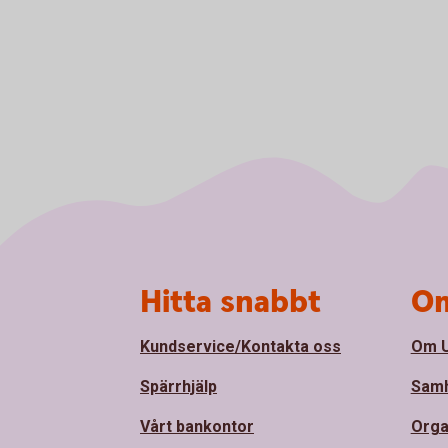
Sidfot
Hitta snabbt
Om
Kundservice/Kontakta oss
Om U
Spärrhjälp
Samh
Vårt bankontor
Orga