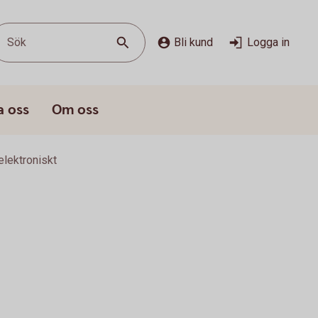
Sök
Bli kund
Logga in
a oss
Om oss
elektroniskt