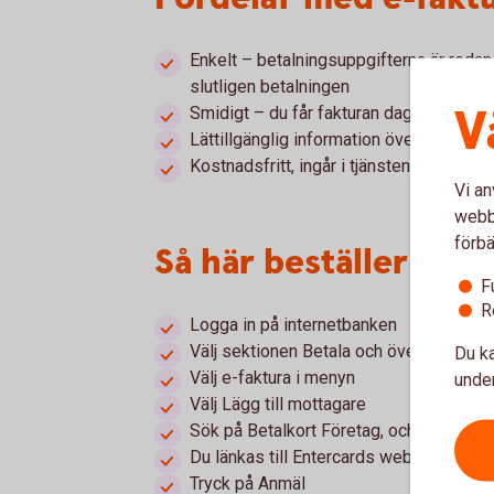
Enkelt – betalningsuppgifterna är redan
slutligen betalningen
V
Smidigt – du får fakturan dagen efter b
Lättillgänglig information över betalda 
Kostnadsfritt, ingår i tjänsten Internetbe
Vi an
webbp
förbä
Så här beställer du e
F
R
Logga in på internetbanken
Välj sektionen Betala och överföra
Du ka
Välj e-faktura i menyn
under
Välj Lägg till mottagare
Sök på Betalkort Företag, och välj sedan
Du länkas till Entercards webbplats
Tryck på Anmäl