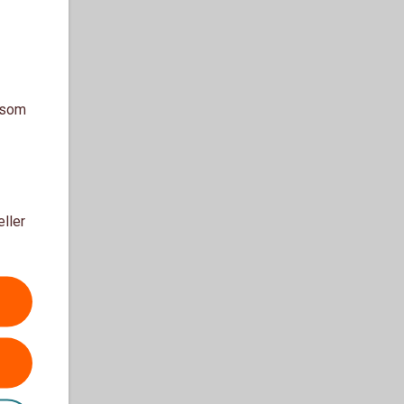
a som
eller