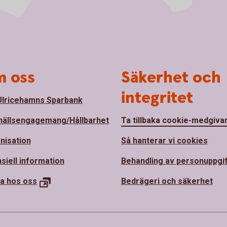
 oss
Säkerhet och
integritet
lricehamns Sparbank
ällsengagemang/Hållbarhet
Ta tillbaka cookie-medgiva
nisation
Så hanterar vi cookies
siell information
Behandling av personuppgi
a hos
oss
Bedrägeri och säkerhet