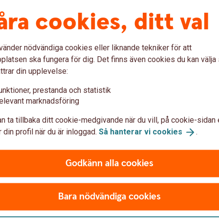
åra cookies, ditt val
 koder är personliga
agskort vid kortbetalning och kontantuttag.
vänder nödvändiga cookies eller liknande tekniker för att
 via e-post, Facebook, om du blir uppringd via
latsen ska fungera för dig. Det finns även cookies du kan välj
ttrar din upplevelse:
uppsikt.
unktioner, prestanda och statistik
lösenord hemliga
elevant marknadsföring
n ta tillbaka ditt cookie-medgivande när du vill, på cookie-sidan 
enord) när du anger den.
 din profil när du är inloggad.
Så hanterar vi
cookies
.
att någon fått veta koden eller lösenordet.
 förlorat det eller misstänker att någon
Godkänn alla cookies
ammans med ditt kort.
ör någon.
Bara nödvändiga cookies
t företagskort och för respektive tjänst