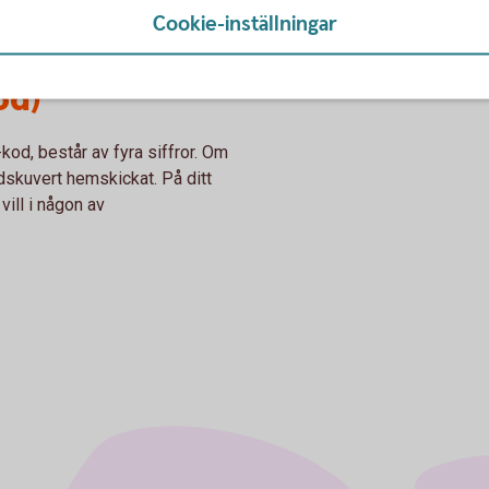
Cookie-inställningar
od)
od, består av fyra siffror. Om
odskuvert hemskickat. På ditt
ill i någon av