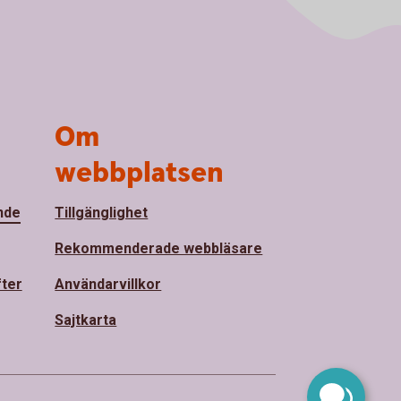
Om
webbplatsen
nde
Tillgänglighet
Rekommenderade webbläsare
fter
Användarvillkor
Sajtkarta