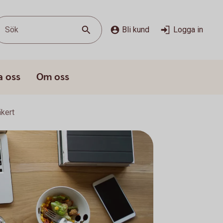
Sök
Bli kund
Logga in
a oss
Om oss
äkert