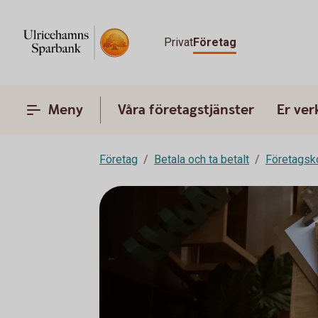
Privat
Företag
Meny
Våra företagstjänster
Er ve
Företag
Betala och ta betalt
Företagsk