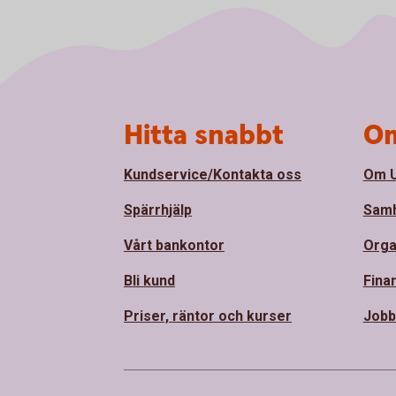
Sidfot
Hitta snabbt
Om
Kundservice/Kontakta oss
Om U
Spärrhjälp
Samh
Vårt bankontor
Orga
Bli kund
Finan
Priser, räntor och kurser
Jobb