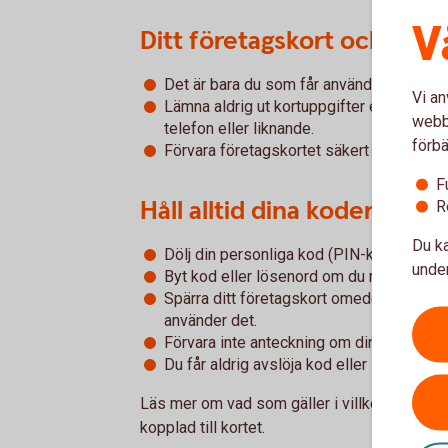
V
Ditt företagskort och dina
Det är bara du som får använda ditt föret
Vi an
Lämna aldrig ut kortuppgifter eller koder
webbp
telefon eller liknande.
förbä
Förvara företagskortet säkert och under 
F
Håll alltid dina koder och 
R
Du ka
Dölj din personliga kod (PIN-kod och lös
under
Byt kod eller lösenord om du misstänker 
Spärra ditt företagskort omedelbart om du
använder det.
Förvara inte anteckning om din kod tills
Du får aldrig avslöja kod eller lösenord f
Läs mer om vad som gäller i villkoren för dit
kopplad till kortet.